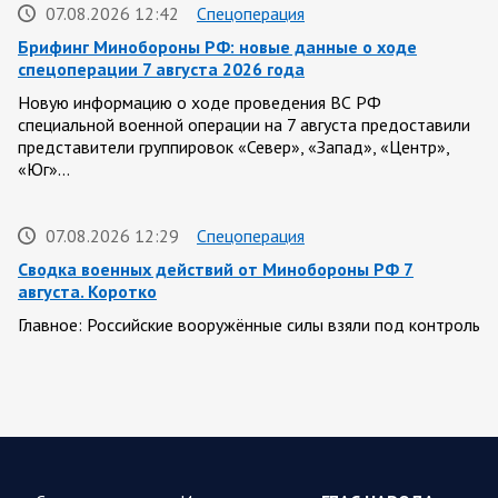
07.08.2026 12:42
Спецоперация
Брифинг Минобороны РФ: новые данные о ходе
спецоперации 7 августа 2026 года
Новую информацию о ходе проведения ВС РФ
специальной военной операции на 7 августа предоставили
представители группировок «Север», «Запад», «Центр»,
«Юг»…
07.08.2026 12:29
Спецоперация
Сводка военных действий от Минобороны РФ 7
августа. Коротко
Главное: Российские вооружённые силы взяли под контроль
село Анискино в Харьковской области. За прошедшую
неделю ВС РФ осуществили два массированных…
07.08.2026 10:51
Мир
Война на Ближнем Востоке. Итоги за 6 августа 2026
года