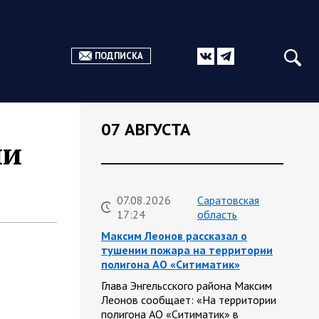
ПОДПИСКА
07 АВГУСТА
ии
07.08.2026
Саратовская
17:24
область
Максим Леонов рассказал о
тушении пожара на территории
полигона АО «Ситиматик»
Глава Энгельсского района Максим
Леонов сообщает: «На территории
полигона АО «Ситиматик» в