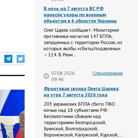
В ночь на 7 августа ВС РФ
нанесли удары по военным
объектам в 6 областях Украины
Олег Царев сообщает: Мониторинг
противника насчитал 147 БПЛА,
запущенных с территории России, из
которых якобы «сбиты/подавлены»
– 114. В Рени…
07.08.2026
Спецоперация
09:46
Фронтовая сводка Олега Царева
на утро 7 августа 2026 года
203 украинских БПЛА сбито ПВО
ночью над 18 субъектами РФ:
Беспилотники сбивали над
территориями Белгородской,
Брянской, Волгоградской,
Воронежской, Калужской, Курской,…