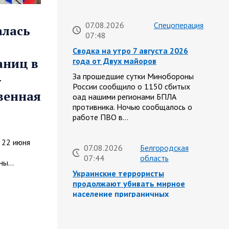
07.08.2026
Спецоперация
алась
07:48
Сводка на утро 7 августа 2026
аниц в
года от Двух майоров
За прошедшие сутки Минобороны
—
России сообщило о 1150 сбитых
венная
оад нашими регионами БПЛА
противника. Ночью сообщалось о
работе ПВО в…
 22 июня
07.08.2026
Белгородская
07:44
область
йны…
Украинские террористы
продолжают убивать мирное
население приграничных
районов. Данные на 7 августа
За прошедшие сутки армия трусов и