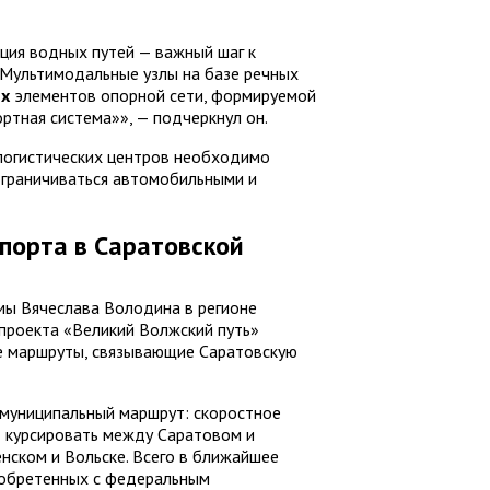
ция водных путей — важный шаг к
«Мультимодальные узлы на базе речных
х
элементов опорной сети, формируемой
ртная система»», — подчеркнул он.
 логистических центров необходимо
 ограничиваться автомобильными и
порта в Саратовской
ы Вячеслава Володина в регионе
проекта «Великий Волжский путь»
е маршруты, связывающие Саратовскую
жмуниципальный маршрут: скоростное
т курсировать между Саратовом и
енском и Вольске. Всего в ближайшее
риобретенных с федеральным