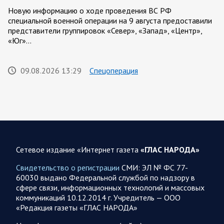
Новую информацию о ходе проведения ВС РФ
специальной военной операции на 9 августа предоставили
представители группировок «Север», «Запад», «Центр»,
«Юг»…
09.08.2026 13:29
Спецоперация
Сводка военных действий от Минобороны РФ 9
августа. Коротко
Вооружённые силы Российской Федерации установили
контроль над населёнными пунктами Васютинское и
Торецкое в Донецкой Народной Республике, сообщили в
Министерстве обороны…
Сетевое издание «Интернет газета
«ГЛАС НАРОДА»
Свидетельство о регистрации
СМИ: ЭЛ № ФС 77-
09.08.2026 08:23
Курская область
60030 выдано Федеральной службой по надзору в
Обстановка в Курском приграничье на утро 9 августа
сфере связи, информационных технологий и массовых
2026 года
коммуникаций 10.12.2014 г. Учредитель — ООО
«Редакция газеты «ГЛАС НАРОДА»
8 августа группировка войск «Север» продолжила создание
полосы безопасности в Харьковской и Сумской областях.