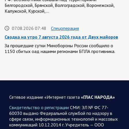
Белгородской, Брянской, Волгоградской, Воронежской,
Калужской, Курской,…
07.08.2026 07:48
Спецоперация
Сводка на утро 7 августа 2026 года от Двух майоров
За прошедшие сутки Минобороны России сообщило о
1150 сбитых оад нашими регионами БПЛА противника.
Ночью сообщалось о работе ПВО в…
07.08.2026 07:44
Белгородская область
Украинские террористы продолжают убивать мирное
население приграничных районов. Данные на 7 августа
Сетевое издание «Интернет газета
«ГЛАС НАРОДА»
За прошедшие сутки армия трусов и убийц, будучи не в
силах ничего противопоставить на поле боя, атаковала
Свидетельство о регистрации
СМИ: ЭЛ № ФС 77-
гражданское население Брянской,…
60030 выдано Федеральной службой по надзору в
сфере связи, информационных технологий и массовых
коммуникаций 10.12.2014 г. Учредитель — ООО
07.08.2026 06:42
Курская область