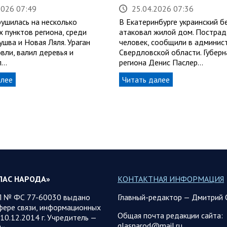
2026 07:49
25.04.2026 07:36
рушилась на несколько
В Екатеринбурге украинский б
 пунктов региона, среди
атаковал жилой дом. Пострад
шва и Новая Ляля. Ураган
человек, сообщили в админис
вли, валил деревья и
Свердловской области. Губер
л…
региона Денис Паслер…
алее
Читать далее
ЛАС НАРОДА»
КОНТАКТНАЯ ИНФОРМАЦИЯ
 № ФС 77-60030 выдано
Главный-редактор — Дмитрий 
фере связи, информационных
Общая почта редакции сайта:
10.12.2014 г. Учредитель —
glasnarod@mail.ru