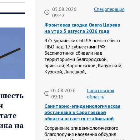
05.08.2026
Спецоперация
09:42
Фронтовая сводка Олега Царева
на утро 5 августа 2026 года
475 украинских БПЛА ночью сбито
ПВО над 17 субъектами РФ:
Беспилотники сбивали над
территориями Белгородской,
Брянской, Воронежской, Калужской,
Курской, Липецкой,…
05.08.2026
Саратовская
 шесть
09:15
область
и
Санитарно-эпидемиологическая
обстановка в Саратовской
тате
области остается стабильной
ика на
Сохранение эпидемиологического
благополучия населения обсудил