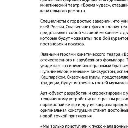
кинетический театр «Время чудес», ставши
капитального ремонта.
Специалисты c гордостью заверили, что уни
всей России. Она венчает фасад здания те
представляет собой часовой механизм с д
которые будут «оживать» под бой куранто
постановок и показов.
Главными героями кинетического театра «В
отечественного и зарубежного фольклора. 
увидеться со своими иностранными братьям
Пульчинеллой, немецким Гансвурстом, исп
Кашпареком. Сказочные куклы, представляю
традиции, будут встречать гостей музыкал
Арт-объект разработан и спроектирован с 
техническому устройству не страшны резки
порывистый ветер и другие капризы природ
оригинальная конструкция станет достойны
новой точкой притяжения.
«Мы только приступили к пуско-наладочным