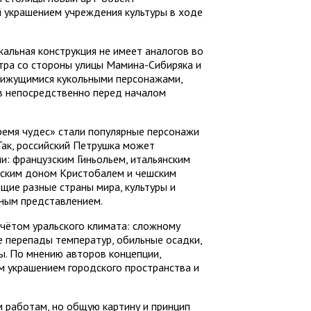
й украшением учреждения культуры в ходе
кальная конструкция не имеет аналогов во
атра со стороны улицы Мамина-Сибиряка и
вижущимися кукольными персонажами,
в непосредственно перед началом
ремя чудес» стали популярные персонажи
Так, российский Петрушка может
и: французским Гиньольем, итальянским
анским доном Кристобалем и чешским
щие разные страны мира, культуры и
ьным представлением.
учётом уральского климата: сложному
е перепады температур, обильные осадки,
ы. По мнению авторов концепции,
м украшением городского пространства и
 работам, но общую картину и принцип