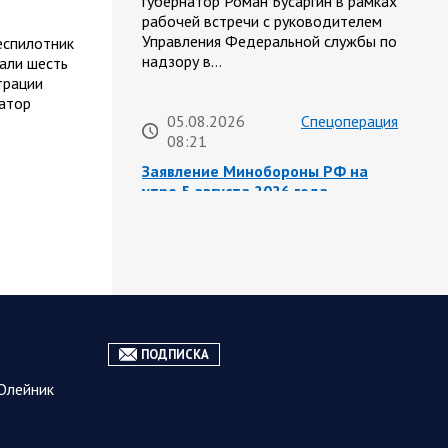
губернатор Роман Бусаргин в рамках
рабочей встречи с руководителем
Управления Федеральной службы по
еспилотник
надзору в…
али шесть
трации
натор
05.08.2026
Спецоперация
08:21
Заявление Минобороны РФ на
утро 5 августа 2026 года
Сегодня ночью Вооруженными
Силами Российской Федерации
нанесен массированный удар
высокоточным оружием наземного
базирования и ударными
беспилотными летательными
аппаратами большой дальности,…
ПОДПИСКА
Олейник
05.08.2026 08:04
Власть
Вячеслав Володин и мигрантах и