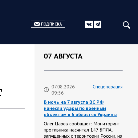
ПОДПИСКА
07 АВГУСТА
т
07.08.2026
Спецоперация
09:56
В ночь на 7 августа ВС РФ
нанесли удары по военным
объектам в 6 областях Украины
Олег Царев сообщает: Мониторинг
противника насчитал 147 БПЛА,
запущенных с территории России, из