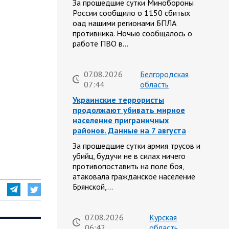
За прошедшие сутки Минобороны
России сообщило о 1150 сбитых
оад нашими регионами БПЛА
противника. Ночью сообщалось о
работе ПВО в…
07.08.2026
Белгородская
07:44
область
Украинские террористы
продолжают убивать мирное
население приграничных
районов. Данные на 7 августа
За прошедшие сутки армия трусов и
убийц, будучи не в силах ничего
противопоставить на поле боя,
атаковала гражданское население
Брянской,…
07.08.2026
Курская
06:42
область