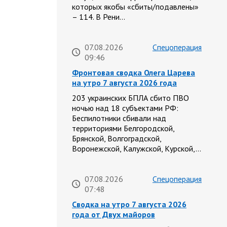
которых якобы «сбиты/подавлены»
– 114. В Рени…
07.08.2026
Спецоперация
09:46
Фронтовая сводка Олега Царева
на утро 7 августа 2026 года
203 украинских БПЛА сбито ПВО
ночью над 18 субъектами РФ:
Беспилотники сбивали над
территориями Белгородской,
Брянской, Волгоградской,
Воронежской, Калужской, Курской,…
07.08.2026
Спецоперация
07:48
Сводка на утро 7 августа 2026
года от Двух майоров