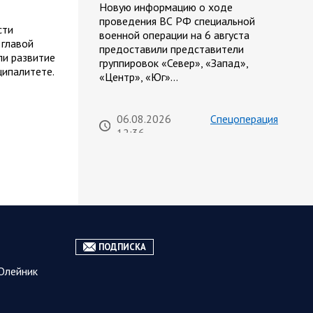
Новую информацию о ходе
проведения ВС РФ специальной
сти
военной операции на 6 августа
 главой
предоставили представители
и развитие
группировок «Север», «Запад»,
ципалитете.
«Центр», «Юг»…
06.08.2026
Спецоперация
12:36
Сводка военных действий от
Минобороны РФ 6 августа.
Коротко
Российские вооруженные силы
нанесли удары по инфраструктуре и
логистическим узлам,
задействованным ВСУ, в течение
ПОДПИСКА
суток. Потери украинской стороны,
Олейник
вызванные…