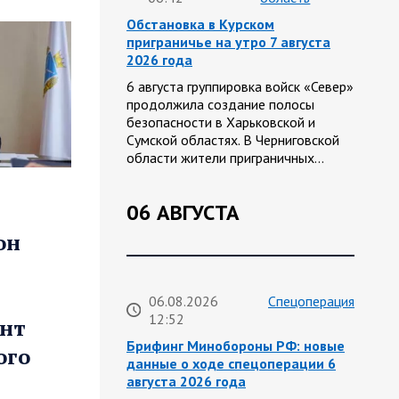
Обстановка в Курском
приграничье на утро 7 августа
2026 года
6 августа группировка войск «Север»
продолжила создание полосы
безопасности в Харьковской и
Сумской областях. В Черниговской
области жители приграничных…
06 АВГУСТА
он
06.08.2026
Спецоперация
12:52
онт
Брифинг Минобороны РФ: новые
ого
данные о ходе спецоперации 6
августа 2026 года