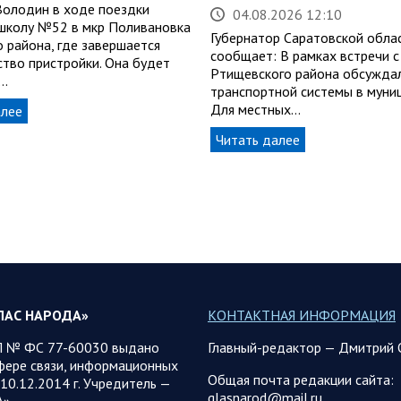
Володин в ходе поездки
04.08.2026 12:10
школу №52 в мкр Поливановка
Губернатор Саратовской обла
о района, где завершается
сообщает: В рамках встречи с
ство пристройки. Она будет
Ртищевского района обсуждал
…
транспортной системы в муни
Для местных…
алее
Читать далее
ЛАС НАРОДА»
КОНТАКТНАЯ ИНФОРМАЦИЯ
 № ФС 77-60030 выдано
Главный-редактор — Дмитрий 
фере связи, информационных
Общая почта редакции сайта:
10.12.2014 г. Учредитель —
glasnarod@mail.ru