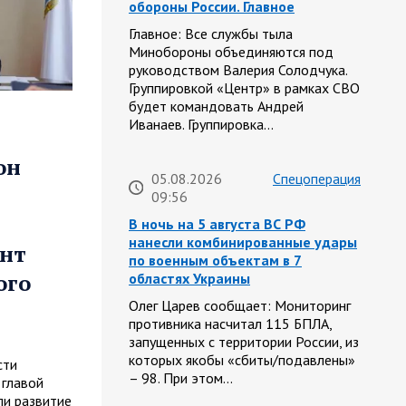
обороны России. Главное
Главное: Все службы тыла
Минобороны объединяются под
руководством Валерия Солодчука.
Группировкой «Центр» в рамках СВО
будет командовать Андрей
Иванаев. Группировка…
он
05.08.2026
Спецоперация
09:56
В ночь на 5 августа ВС РФ
нанесли комбинированные удары
онт
по военным объектам в 7
ого
областях Украины
Олег Царев сообщает: Мониторинг
противника насчитал 115 БПЛА,
запущенных с территории России, из
которых якобы «сбиты/подавлены»
сти
– 98. При этом…
 главой
и развитие