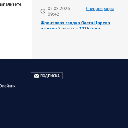
ципалитете.
05.08.2026
Спецоперация
09:42
Фронтовая сводка Олега Царева
на утро 5 августа 2026 года
475 украинских БПЛА ночью сбито
ПВО над 17 субъектами РФ:
Беспилотники сбивали над
территориями Белгородской,
Брянской, Воронежской, Калужской,
Курской, Липецкой,…
ПОДПИСКА
05.08.2026
Саратовская
Олейник
09:15
область
Санитарно-эпидемиологическая
обстановка в Саратовской
области остается стабильной
Сохранение эпидемиологического
благополучия населения обсудил