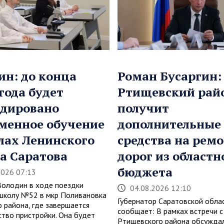
ин: до конца
Роман Бусаргин:
 года будет
Ртищевский рай
дировано
получит
менное обучение
дополнительные
лах Ленинского
средства на рем
а Саратова
дорог из областн
бюджета
2026 07:13
Володин в ходе поездки
04.08.2026 12:10
школу №52 в мкр Поливановка
Губернатор Саратовской обла
о района, где завершается
сообщает: В рамках встречи с
ство пристройки. Она будет
Ртищевского района обсуждал