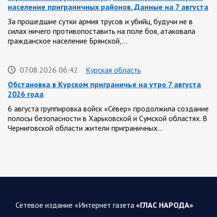
население приграничных районов. Данные на 7 августа
За прошедшие сутки армия трусов и убийц, будучи не в
силах ничего противопоставить на поле боя, атаковала
гражданское население Брянской,…
07.08.2026 06:42
Курская область
Обстановка в Курском приграничье на утро 7 августа
2026 года
6 августа группировка войск «Север» продолжила создание
полосы безопасности в Харьковской и Сумской областях. В
Черниговской области жители приграничных…
06 АВГУСТА
Сетевое издание «Интернет газета
«ГЛАС НАРОДА»
06.08.2026 12:52
Спецоперация