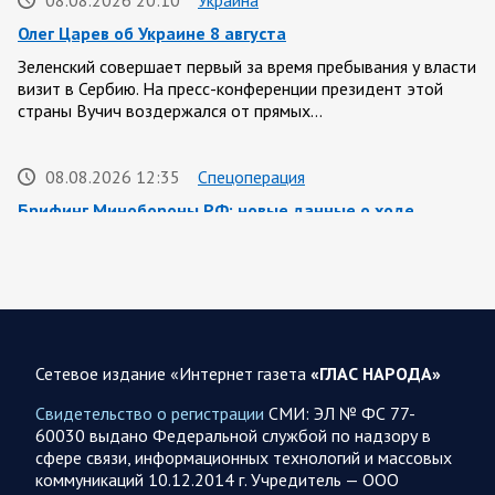
08.08.2026 20:10
Украина
Олег Царев об Украине 8 августа
Зеленский совершает первый за время пребывания у власти
визит в Сербию. На пресс-конференции президент этой
страны Вучич воздержался от прямых…
08.08.2026 12:35
Спецоперация
Брифинг Минобороны РФ: новые данные о ходе
спецоперации 8 августа 2026 года
Новую информацию о ходе проведения ВС РФ
специальной военной операции на 8 августа предоставили
представители группировок «Север», «Запад», «Центр»,
«Юг»…
Сетевое издание «Интернет газета
«ГЛАС НАРОДА»
08.08.2026 12:12
Спецоперация
Свидетельство о регистрации
СМИ: ЭЛ № ФС 77-
Сводка военных действий от Минобороны РФ 8
60030 выдано Федеральной службой по надзору в
августа. Коротко
сфере связи, информационных технологий и массовых
коммуникаций 10.12.2014 г. Учредитель — ООО
Группировка войск «Север» взяла под контроль населенный