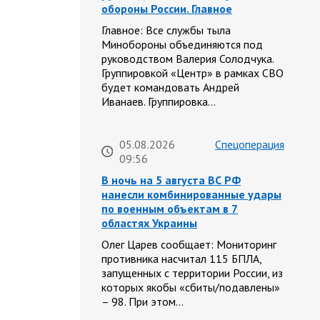
обороны России. Главное
Главное: Все службы тыла
Минобороны объединяются под
руководством Валерия Солодчука.
Группировкой «Центр» в рамках СВО
будет командовать Андрей
Иванаев. Группировка…
05.08.2026
Спецоперация
09:56
В ночь на 5 августа ВС РФ
нанесли комбинированные удары
по военным объектам в 7
областях Украины
Олег Царев сообщает: Мониторинг
противника насчитал 115 БПЛА,
запущенных с территории России, из
которых якобы «сбиты/подавлены»
– 98. При этом…