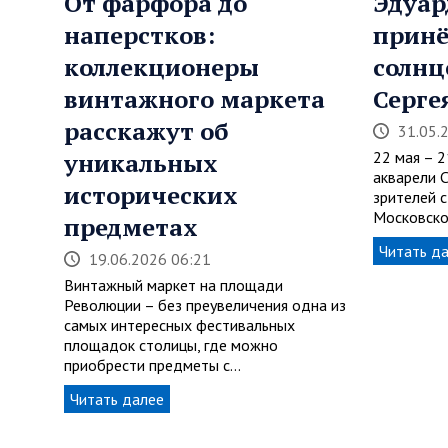
От фарфора до
Эдуар
наперстков:
принё
коллекционеры
солнц
винтажного маркета
Серге
расскажут об
31.05.
уникальных
22 мая – 
акварели 
исторических
зрителей 
Московско
предметах
Читать д
19.06.2026 06:21
Винтажный маркет на площади
Революции – без преувеличения одна из
самых интересных фестивальных
площадок столицы, где можно
приобрести предметы с…
Читать далее