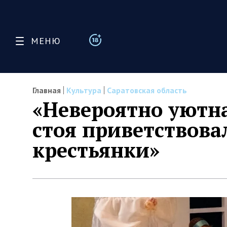
МЕНЮ
Главная
Культура
Саратовская область
«Невероятно уютна
стоя приветствов
крестьянки»