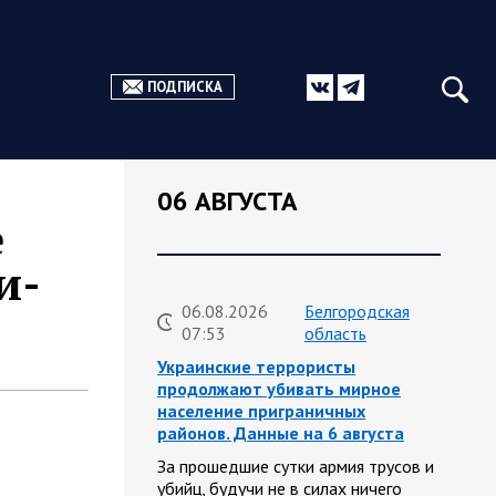
ПОДПИСКА
06 АВГУСТА
е
и-
06.08.2026
Белгородская
07:53
область
Украинские террористы
продолжают убивать мирное
население приграничных
районов. Данные на 6 августа
За прошедшие сутки армия трусов и
убийц, будучи не в силах ничего