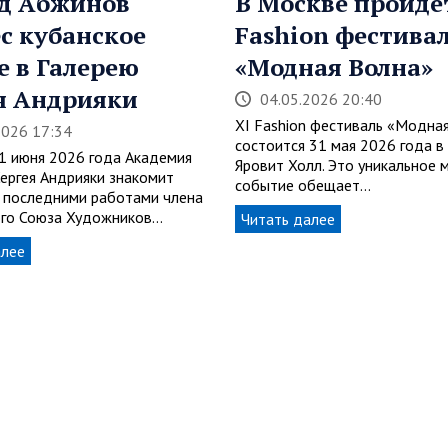
д Абжинов
В Москве пройде
с кубанское
Fashion фестива
е в Галерею
«Модная Волна»
я Андрияки
04.05.2026 20:40
XI Fashion фестиваль «Модна
2026 17:34
состоится 31 мая 2026 года в
21 июня 2026 года Академия
Яровит Холл. Это уникальное 
Сергея Андрияки знакомит
событие обещает…
с последними работами члена
го Союза Художников…
Читать далее
алее