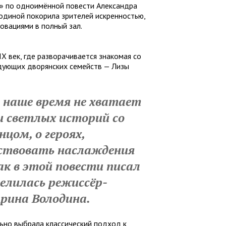
а» по одноимённой повести Александра
одиной покорила зрителей искренностью,
овациями в полный зал.
IX век, где разворачивается знакомая со
дующих дворянских семейств — Лизы
 наше время не хватает
и светлых историй со
цом, о героях,
вствовать наслаждения
ак в этой повести писал
елилась режиссёр-
рина Володина.
ьно выбрала классический подход к