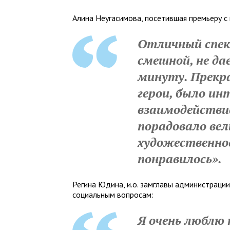
Алина Неугасимова, посетившая премьеру с
Отличный спек
смешной, не да
минуту. Прекр
герои, было ин
взаимодействие
порадовало вел
художественно
понравилось».
Регина Юдина, и.о. замглавы администраци
социальным вопросам:
Я очень люблю