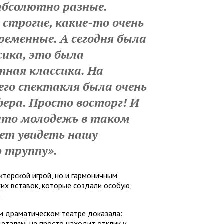
абсолютно разные.
 строгие, какие-то очень
ременные. А сегодня была
сика, это была
тная классика. На
го спектакля была очень
ера. Просто восторг! И
 что молодежь в таком
ет увидеть нашу
 труппу».
ктёрской игрой, но и гармоничным
ких вставок, которые создали особую,
.
м драматическом театре доказала:
деталям, не просто находит отклик у