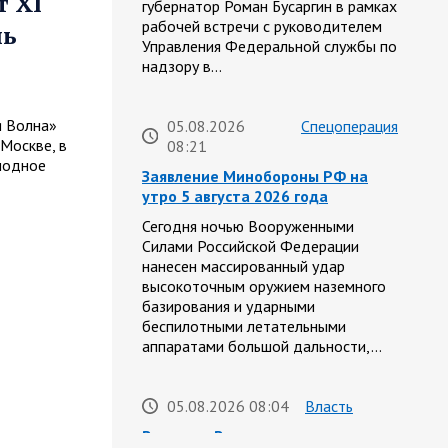
т XI
губернатор Роман Бусаргин в рамках
рабочей встречи с руководителем
ль
Управления Федеральной службы по
надзору в…
я Волна»
05.08.2026
Спецоперация
 Москве, в
08:21
модное
Заявление Минобороны РФ на
утро 5 августа 2026 года
Сегодня ночью Вооруженными
Силами Российской Федерации
нанесен массированный удар
высокоточным оружием наземного
базирования и ударными
беспилотными летательными
аппаратами большой дальности,…
05.08.2026 08:04
Власть
Вячеслав Володин и мигрантах и