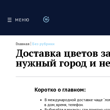
МЕНЮ
Главная
Без рубрики
Доставка цветов за
нужный город и не
Коротко о главном:
В международной доставке чаще “лома
в дом, время, телефон.
Выбирайте варианты, где понятно чт