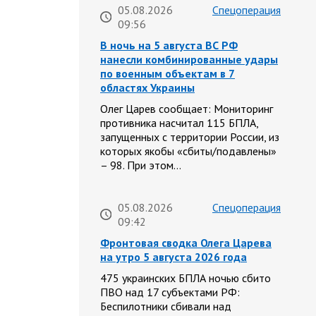
05.08.2026
Спецоперация
09:56
В ночь на 5 августа ВС РФ
нанесли комбинированные удары
по военным объектам в 7
областях Украины
Олег Царев сообщает: Мониторинг
противника насчитал 115 БПЛА,
запущенных с территории России, из
которых якобы «сбиты/подавлены»
– 98. При этом…
05.08.2026
Спецоперация
09:42
Фронтовая сводка Олега Царева
на утро 5 августа 2026 года
475 украинских БПЛА ночью сбито
ПВО над 17 субъектами РФ:
Беспилотники сбивали над