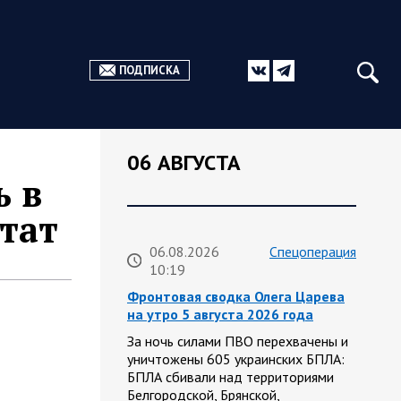
ПОДПИСКА
06 АВГУСТА
ь в
тат
06.08.2026
Спецоперация
10:19
Фронтовая сводка Олега Царева
на утро 5 августа 2026 года
За ночь силами ПВО перехвачены и
уничтожены 605 украинских БПЛА:
БПЛА сбивали над территориями
Белгородской, Брянской,