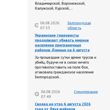
Владимирской, Воронежской,
Калужской, Курской,…
06.08.2026
Белгородская
07:53
область
Украинские террористы
продолжают убивать мирное
население приграничных
районов. Данные на 6 августа
За прошедшие сутки армия трусов и
убийц, будучи не в силах ничего
противопоставить на поле боя,
атаковала гражданское население
Белгородской…
06.08.2026
Спецоперация
07:49
Сводка на утро 6 августа 2026
года от Двух майоров