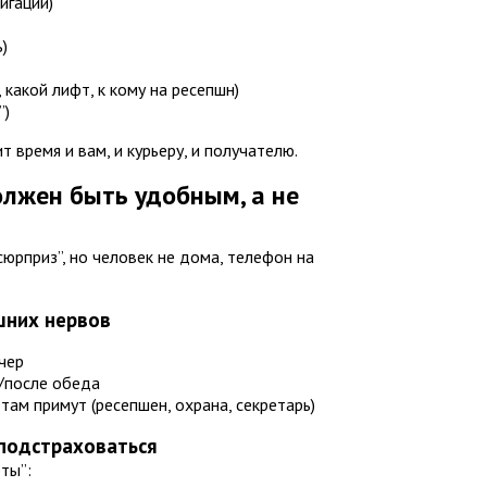
игации)
)
 какой лифт, к кому на ресепшн)
”)
т время и вам, и курьеру, и получателю.
олжен быть удобным, а не
сюрприз”, но человек не дома, телефон на
шних нервов
ечер
ь/после обеда
 там примут (ресепшен, охрана, секретарь)
 подстраховаться
ты”: