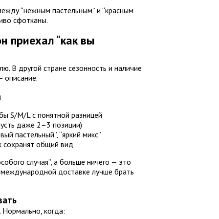
 между “нежным пастельным” и “красным
иво сфотканы.
он приехал “как вы
ю. В другой стране сезонность и наличие
— описание.
а
 бы S/M/L с понятной разницей
пусть даже 2–3 позиции)
вый пастельный”, “яркий микс”
ак сохранят общий вид
собого случая”, а больше ничего — это
 в международной доставке лучше брать
вать
. Нормально, когда: