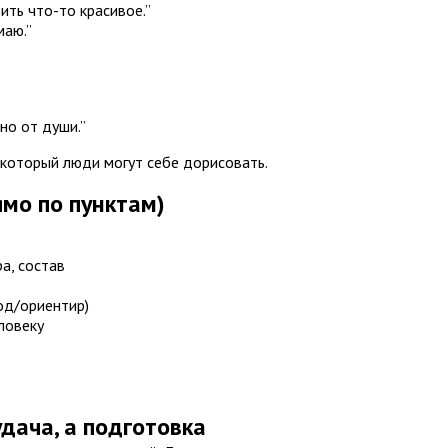
ить что-то красивое.”
маю.”
но от души.”
 который люди могут себе дорисовать.
ямо по пунктам)
ра, состав
од/ориентир)
ловеку
удача, а подготовка