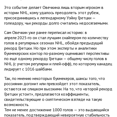
Это событие делает Овечкина лишь вторым игроком в
истории NHL, кому удалось преодолеть этот рубеж,
присоединившись к легендарному Уэйну Гретцки —
голеадору, чьи рекорды долго считались недосягаемыми.
Сам Овечкин уже ранее переписал историю: в
апреле 2025‑го он стал лучшим снайпером по количеству
голов в регулярных сезонах NHL, обойдя предыдущий
рекорд Гретцки. Но при этом эксперты и аналитики
букмекерских контор по‑разному оценивают перспективы
по ещё одному рекорду Гретцки — общему числу голов в
NHL (с учетом регулярки и плей‑офф), по которому канадец
лидирует с 1016 шайбами.
Так, по мнению некоторых букмекеров, шансы того, что
россиянин догонит или превзойдет этот показатель,
остаются не слишком высокими. На то, что «второй рекорд
Гретцки устоит», предлагаются коэффициенты,
свидетельствующие о скептическом взгляде на такую
возможность.
Тем не менее достижение 1000 голов — это выдающийся
показатель, подтверждающий невероятную стабильность