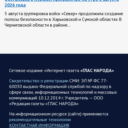
2026 года
5 августа группировка войск «Север» продолжила создание
полосы безопасности в Харьковской и Сумской областях В
Черниговской области в районе…
05 АВГУСТА
Сетевое издание «Интернет газета
«ГЛАС НАРОДА»
05.08.2026 21:28
Украина
Олег Царев об Украине к исходу 5 августа 2026 года
Свидетельство о регистрации
СМИ: ЭЛ № ФС 77-
60030 выдано Федеральной службой по надзору в
Агентство Bloomberg утверждает, что в Вене состоялась
сфере связи, информационных технологий и массовых
секретная встреча бывших высокопоставленных
коммуникаций 10.12.2014 г. Учредитель — ООО
чиновников из России, Великобритании, Франции и
«Редакция газеты «ГЛАС НАРОДА»
Германии, на которой…
На информационном ресурсе (сайте) применяются
рекомендательные технологии
05.08.2026 21:26
Спецоперация
КОНТАКТНАЯ ИНФОРМАЦИЯ