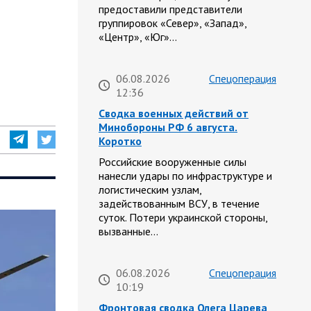
предоставили представители
группировок «Север», «Запад»,
«Центр», «Юг»…
06.08.2026
Спецоперация
12:36
Сводка военных действий от
Минобороны РФ 6 августа.
Коротко
Российские вооруженные силы
нанесли удары по инфраструктуре и
логистическим узлам,
задействованным ВСУ, в течение
суток. Потери украинской стороны,
вызванные…
06.08.2026
Спецоперация
10:19
Фронтовая сводка Олега Царева