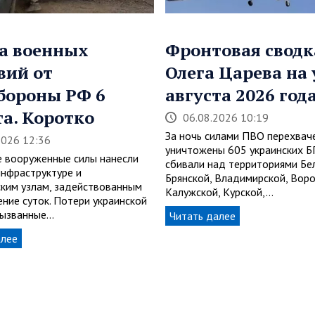
а военных
Фронтовая сводк
вий от
Олега Царева на 
бороны РФ 6
августа 2026 год
та. Коротко
06.08.2026 10:19
За ночь силами ПВО перехвач
2026 12:36
уничтожены 605 украинских 
е вооруженные силы нанесли
сбивали над территориями Бе
инфраструктуре и
Брянской, Владимирской, Вор
ским узлам, задействованным
Калужской, Курской,…
ение суток. Потери украинской
вызванные…
Читать далее
алее