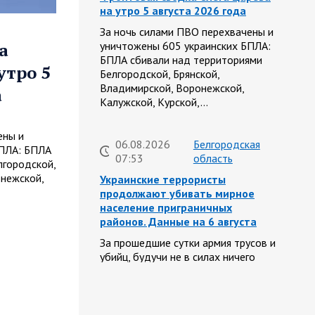
на утро 5 августа 2026 года
За ночь силами ПВО перехвачены и
а
уничтожены 605 украинских БПЛА:
БПЛА сбивали над территориями
утро 5
Белгородской, Брянской,
Владимирской, Воронежской,
а
Калужской, Курской,…
ены и
06.08.2026
Белгородская
БПЛА: БПЛА
07:53
область
лгородской,
онежской,
Украинские террористы
продолжают убивать мирное
население приграничных
районов. Данные на 6 августа
За прошедшие сутки армия трусов и
убийц, будучи не в силах ничего
противопоставить на поле боя,
атаковала гражданское население
Белгородской…