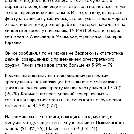
баронам подпольного бизнеса в 2025 году «хвост»,
образно говоря, если еще и не отрезали полностью, то уж
точно прищемили капитально. И это, отмечу, не просто
фортуна сыщикам улыбнулась, это результат планомерной
и практически ежедневной работы, которая находится на
личном контроле у начальника ГУ МВД области генерал-
лейтенанта Александра Мешкова», — рассказал Валерий
Горелых.
Он же сообщил, что не может не беспокоить статистика
деяний, совершенных с применением огнестрельного
оружия. Таких эпизодов стало больше на 3,9% — 79.
В числе выявленных лиц, совершивших различные
преступления, подавляющее большинство составляют
граждане, ранее уже преступавшие черту закона 17 709
(-6,7%). Количество преступлений, совершенных в
состоянии наркотического и токсического возбуждения
снизилось на 42,5% (177).
На криминальные подвиги, находясь «под мухой», в
минувшем году чаще всего тянуло выпивох Пышминского
района (51,4%; 55), Шалинского» (49,0%; 71),