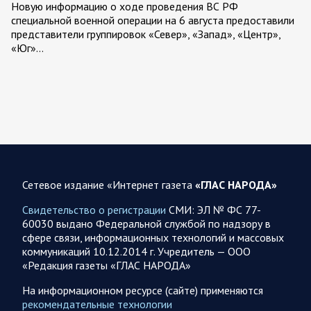
Новую информацию о ходе проведения ВС РФ
специальной военной операции на 6 августа предоставили
представители группировок «Север», «Запад», «Центр»,
«Юг»…
06.08.2026 12:36
Спецоперация
Сводка военных действий от Минобороны РФ 6
августа. Коротко
Российские вооруженные силы нанесли удары по
инфраструктуре и логистическим узлам, задействованным
ВСУ, в течение суток. Потери украинской стороны,
Сетевое издание «Интернет газета
«ГЛАС НАРОДА»
вызванные…
Свидетельство о регистрации
СМИ: ЭЛ № ФС 77-
60030 выдано Федеральной службой по надзору в
06.08.2026 10:19
Спецоперация
сфере связи, информационных технологий и массовых
Фронтовая сводка Олега Царева на утро 5 августа
коммуникаций 10.12.2014 г. Учредитель — ООО
2026 года
«Редакция газеты «ГЛАС НАРОДА»
За ночь силами ПВО перехвачены и уничтожены 605
На информационном ресурсе (сайте) применяются
украинских БПЛА: БПЛА сбивали над территориями
рекомендательные технологии