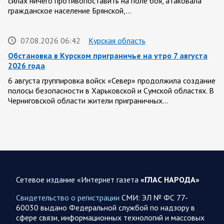
силах ничего противопоставить на поле боя, атаковала
гражданское население Брянской,…
07.08.2026 06:42
Курская область
Обстановка в Курском приграничье на утро 7 августа
2026 года
6 августа группировка войск «Север» продолжила создание
полосы безопасности в Харьковской и Сумской областях. В
Черниговской области жители приграничных…
06 АВГУСТА
Сетевое издание «Интернет газета
«ГЛАС НАРОДА»
06.08.2026 12:52
Спецоперация
Брифинг Минобороны РФ: новые данные о ходе
Свидетельство о регистрации
СМИ: ЭЛ № ФС 77-
спецоперации 6 августа 2026 года
60030 выдано Федеральной службой по надзору в
сфере связи, информационных технологий и массовых
Новую информацию о ходе проведения ВС РФ