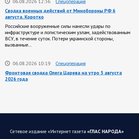
06.08.2026 12:36
Спецоперация
Сводка военных действий от Минобороны РФ 6
августа. Коротко
Российские вооруженные силы нанесли удары по
инфраструктуре и логистическим узлам, задействованным
ВСУ, в течение суток. Потери украинской стороны,
вызванные…
06.08.2026 10:19
Спецоперация
Фронтовая сводка Олега Царева на утро 5 августа
2026 года
За ночь силами ПВО перехвачены и уничтожены 605
украинских БПЛА: БПЛА сбивали над территориями
Белгородской, Брянской, Владимирской, Воронежской,
Калужской, Курской,…
06.08.2026 07:53
Белгородская область
Сетевое издание «Интернет газета
«ГЛАС НАРОДА»
Украинские террористы продолжают убивать мирное