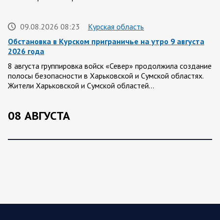
09.08.2026 08:23
Курская область
Обстановка в Курском приграничье на утро 9 августа
2026 года
8 августа группировка войск «Север» продолжила создание
полосы безопасности в Харьковской и Сумской областях.
Жители Харьковской и Сумской областей…
08 АВГУСТА
08.08.2026 20:10
Украина
Олег Царев об Украине 8 августа
Зеленский совершает первый за время пребывания у власти
визит в Сербию. На пресс-конференции президент этой
страны Вучич воздержался от прямых…