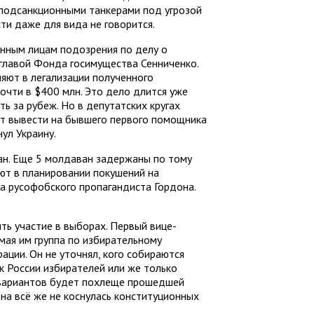
 подсанкционными танкерами под угрозой
сти даже для вида не говорится.
нным лицам подозрения по делу о
 главой Фонда госимущества Сенниченко.
няют в легализации полученного
чти в $400 млн. Это дело длится уже
ть за рубеж. Но в депутатских кругах
ут вывести на бывшего первого помощника
ул Украину.
ан. Еще 5 молдаван задержаны по тому
яют в планировании покушений на
на русофобского пропагандиста Гордона.
ь участие в выборах. Первый вице-
мая им группа по избирательному
ации. Он не уточнял, кого собираются
к России избирателей или же только
 вариантов будет похлеще прошедшей
на всё же не коснулась конституционных