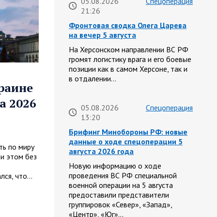
05.08.2026
Спецоперация
21:26
Фронтовая сводка Олега Царева
на вечер 5 августа
На Херсонском направлении ВС РФ
громят логистику врага и его боевые
позиции как в самом Херсоне, так и
в отдалении…
краине
а 2026
05.08.2026
Спецоперация
13:20
Брифинг Минобороны РФ: новые
данные о ходе спецоперации 5
ть по миру
августа 2026 года
ри этом без
Новую информацию о ходе
проведения ВС РФ специальной
лся, что…
военной операции на 5 августа
предоставили представители
группировок «Север», «Запад»,
«Центр», «Юг»…