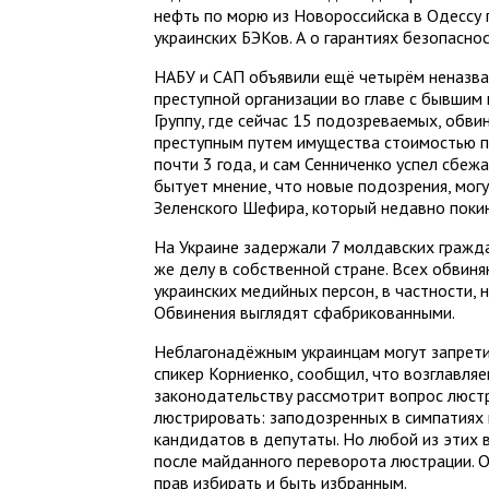
нефть по морю из Новороссийска в Одессу
украинских БЭКов. А о гарантиях безопасно
НАБУ и САП объявили ещё четырём неназва
преступной организации во главе с бывшим
Группу, где сейчас 15 подозреваемых, обви
преступным путем имущества стоимостью по
почти 3 года, и сам Сенниченко успел сбежа
бытует мнение, что новые подозрения, мог
Зеленского Шефира, который недавно покин
На Украине задержали 7 молдавских гражд
же делу в собственной стране. Всех обвин
украинских медийных персон, в частности, 
Обвинения выглядят сфабрикованными.
Неблагонадёжным украинцам могут запретит
спикер Корниенко, сообщил, что возглавляе
законодательству рассмотрит вопрос люстр
люстрировать: заподозренных в симпатиях 
кандидатов в депутаты. Но любой из этих
после майданного переворота люстрации. О
прав избирать и быть избранным.