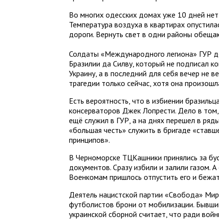
Во многих одесских домах уже 10 дней нет 
Температура воздуха в квартирах опустила
дороги. Вернуть свет в одни районы обещают
Солдаты «Международного легиона» ГУР д
Бразилии да Силву, который не подписал ко
Украину, а в последний для себя вечер не 
трагедии только сейчас, хотя она произош
Есть вероятность, что в избиении бразиль
консерваторов Джек Лопрести. Дело в том,
ещё служил в ГУР, а на днях перешел в ряды
«большая честь» служить в бригаде «став
принципов».
В Черноморске ТЦКашники принялись за бу
документов. Сразу избили и залили газом. А
Военкомам пришлось отпустить его и бежат
Деятель нацистской партии «Свобода» Ми
футболистов брони от мобилизации. Бывши
украинской сборной считает, что ради вой