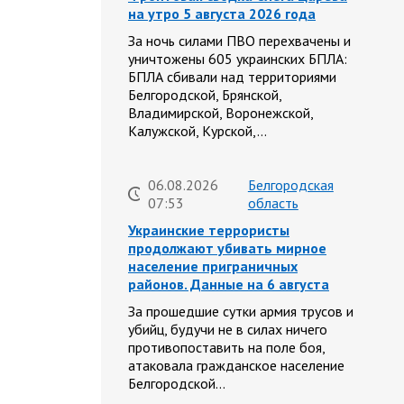
на утро 5 августа 2026 года
За ночь силами ПВО перехвачены и
уничтожены 605 украинских БПЛА:
БПЛА сбивали над территориями
Белгородской, Брянской,
Владимирской, Воронежской,
Калужской, Курской,…
06.08.2026
Белгородская
07:53
область
Украинские террористы
продолжают убивать мирное
население приграничных
районов. Данные на 6 августа
За прошедшие сутки армия трусов и
убийц, будучи не в силах ничего
противопоставить на поле боя,
атаковала гражданское население
Белгородской…