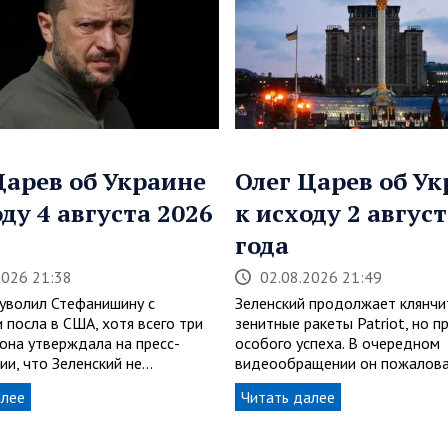
Царев об Украине
Олег Царев об У
оду 4 августа 2026
к исходу 2 август
года
2026 21:38
02.08.2026 21:49
 уволил Стефанишину с
Зеленский продолжает клянчи
 посла в США, хотя всего три
зенитные ракеты Patriot, но п
 она утверждала на пресс-
особого успеха. В очередном
ии, что Зеленский не…
видеообращении он пожалова
алее
Читать далее