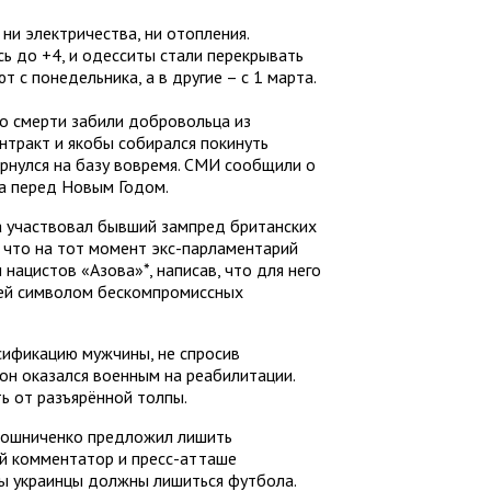
ни электричества, ни отопления.
сь до +4, и одесситы стали перекрывать
 с понедельника, а в другие – с 1 марта.
о смерти забили добровольца из
нтракт и якобы собирался покинуть
вернулся на базу вовремя. СМИ сообщили о
ла перед Новым Годом.
ца участвовал бывший зампред британских
 что на тот момент экс-парламентарий
 нацистов «Азова»*, написав, что для него
шей символом бескомпромиссных
сификацию мужчины, не спросив
 он оказался военным на реабилитации.
ь от разъярённой толпы.
рошниченко предложил лишить
й комментатор и пресс-атташе
ны украинцы должны лишиться футбола.