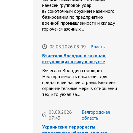
нанесен групповой удар
высокоточным оружием наземного
базирования по предприятию
военной промышленности и складу
горюче-смазочных…
08.08.2026 08:09
Власть
Вячеслав Володин о законах,
вступающих в силу в августе
Вячеслав Володин сообщает.
Неотвратимость наказания для
предателей нашей страны. Введены
ограничительные меры в отношении
тех, кто уехал за…
08.08.2026
Белгородская
07:43
область
Украинские террористы
продолжают убивать мирное