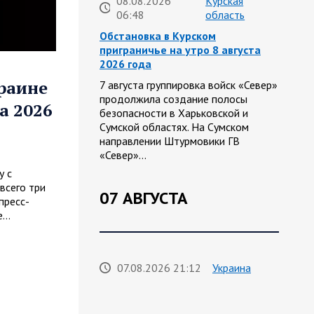
08.08.2026
Курская
06:48
область
Обстановка в Курском
приграничье на утро 8 августа
2026 года
краине
7 августа группировка войск «Север»
продолжила создание полосы
а 2026
безопасности в Харьковской и
Сумской областях. На Сумском
направлении Штурмовики ГВ
«Север»…
у с
всего три
07 АВГУСТА
пресс-
е…
07.08.2026 21:12
Украина
Олег Царев об Украине к исходу 7
августа 2026 года