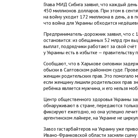
Глава МИД Сибига заявил, что каждый день
450 миллионов долларов. При этом в сентя
на войну уходит 172 миллиона в день, а в
что война для Украины обходится недёшев
Предприниматель-дорожник заявил, что с 1
остановится: из обещанных 52 млрд грн выд
выплат, подрядчики работают за свой счёт 
у Украины есть в избытке — правительству 
Сообщают, что в Харькове силовики задерж
обыски в Салтовском районном суде. Пров
женщин родительских прав. Это помогало 
если женщину лишили родительских прав з
ребёнка является мужчина, и его нельзя мо
Центр общественного здоровья Украины зая
обнаруживают в стране, передаются только 
фиксируют ежегодно, но она успешно лечит
аргентинском лайнере, на Украине не циркул
Завоз гастарбайтеров на Украину уже прив
Ивано-Франковской области засняли сцену 