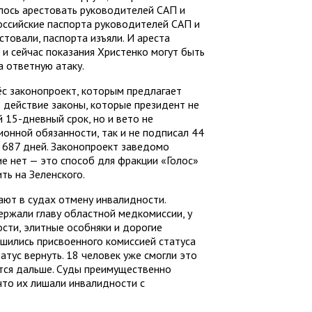
лось арестовать руководителей САП и
ссийские паспорта руководителей САП и
стовали, паспорта изъяли. И ареста
 и сейчас показания Христенко могут быть
а ответную атаку.
ёс законопроект, которым предлагает
 действие законы, которые президент не
 15-дневный срок, но и вето не
ионной обязанности, так и не подписал 44
е 687 дней. Законопроект заведомо
ие нет — это способ для фракции «Голос»
ть на Зеленского.
ают в судах отмену инвалидности.
ержали главу областной медкомиссии, у
сти, элитные особняки и дорогие
шились присвоенного комиссией статуса
атус вернуть. 18 человек уже смогли это
ятся дальше. Суды преимущественно
что их лишали инвалидности с