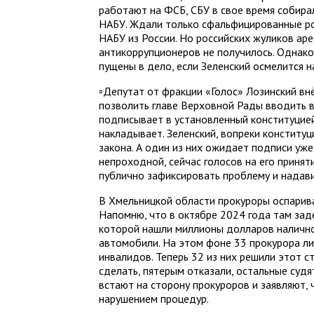
работают на ФСБ, СБУ в свое время собира
НАБУ. Ждали только сфальфицированные ро
НАБУ из России. Но российских жуликов аре
антикоррупционеров не получилось. Однако
пущены в дело, если Зеленский осмелится н
▫️Депутат от фракции «Голос» Лозинский вн
позволить главе Верховной Рады вводить в
подписывает в установленный конституцией
накладывает. Зеленский, вопреки конституц
закона. А один из них ожидает подписи уж
непроходной, сейчас голосов на его принят
публично зафиксировать проблему и надави
В Хмельницкой области прокуроры оспарив
Напомню, что в октябре 2024 года там зад
которой нашли миллионы долларов налично
автомобили. На этом фоне 33 прокурора ли
инвалидов. Теперь 32 из них решили этот ст
сделать, пятерым отказали, остальные суд
встают на сторону прокуроров и заявляют, 
нарушением процедур.