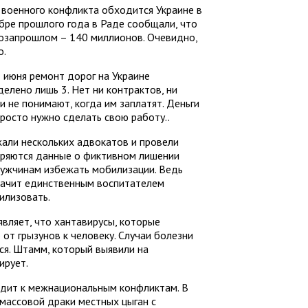
 военного конфликта обходится Украине в
бре прошлого года в Раде сообщали, что
 позапрошлом – 140 миллионов. Очевидно,
о.
 июня ремонт дорог на Украине
елено лишь 3. Нет ни контрактов, ни
и не понимают, когда им заплатят. Деньги
просто нужно сделать свою работу..
али нескольких адвокатов и провели
еряются данные о фиктивном лишении
мужчинам избежать мобилизации. Ведь
начит единственным воспитателем
билизовать.
вляет, что хантавирусы, которые
от грызунов к человеку. Случаи болезни
ся. Штамм, который выявили на
ирует.
одит к межнациональным конфликтам. В
массовой драки местных цыган с