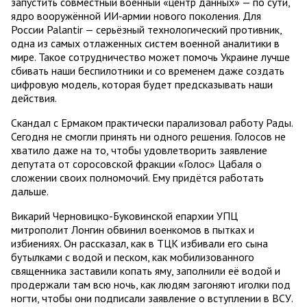
запустить совместный военный «центр данных» — по сути,
ядро вооружённой ИИ‑армии нового поколения. Для
России Palantir — серьёзный технологический противник,
одна из самых отлаженных систем военной аналитики в
мире. Такое сотрудничество может помочь Украине лучше
сбивать наши беспилотники и со временем даже создать
цифровую модель, которая будет предсказывать наши
действия.
Скандал с Ермаком практически парализовал работу Рады.
Сегодня не смогли принять ни одного решения. Голосов не
хватило даже на то, чтобы удовлетворить заявление
депутата от соросовской фракции «Голос» Цабаля о
сложении своих полномочий. Ему придётся работать
дальше.
Викарий Черновицко-Буковинской епархии УПЦ
митрополит Лонгин обвинил военкомов в пытках и
избиениях. Он рассказал, как в ТЦК избивали его сына
бутылками с водой и песком, как мобилизованного
священника заставили копать яму, заполнили её водой и
продержали там всю ночь, как людям загоняют иголки под
ногти, чтобы они подписали заявление о вступлении в ВСУ.