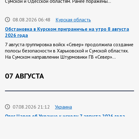
Сумской и Одесской областям. Ранее поражены…
08.08.2026 06:48
Курская область
Обстановка в Курском приграничье на утро 8 августа
2026 года
7 августа группировка войск «Север» продолжила создание
полосы безопасности в Харьковской и Сумской областях.
На Сумском направлении Штурмовики ГВ «Север»…
07 АВГУСТА
07.08.2026 21:12
Украина
Олег Царев об Украине к исходу 7 августа 2026 года
По данным украинского центра «Социс», во втором туре
выборов Зеленский разгромно проигрывает любому из трёх
потенциальных соперников. Залужный опережает его…