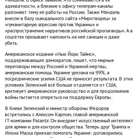
адекватности, а близкие к офису телеграм-каналы
разгоняют тему её работы на Россию. Также Мендель
внесли в базу скандального сайта «Миротворец» за
«гуманитарную агрессию против Украины» и
«распространение нарративов российской пропаганды». А в
соцсетях призывают наложить на неё санкции и даже
убить.
Американское издание «Нью Йорк Таймс»,
поддерживающее демократов, пишет, что мирные
переговоры между Россией и Украиной мертвы,
американская помощь Украине урезана на 99%, а
посреднические усилия США не приносят результата. В этих
условиях Зеленский всё больше отдаляется от США,
критикует американское руководство и для продолжения
войны пытается опереться на поддержку Европы.
В Киеве Зеленский и министр обороны Фёдоров
встретились с Алексом Карпом, главой американской
IT‑компании Palantir. Он внедряет искусственный интеллект
для армии и для контроля общества. Теперь друг Трампа и
Илона Маска приехал помогать Украине: договорились