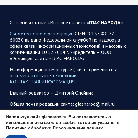
07.08.2026 21:09
Спецоперация
Сетевое издание «Интернет газета
«ГЛАС НАРОДА»
Фронтовая сводка Олега Царева на вечер 7 августа
Свидетельство о регистрации
СМИ: ЭЛ № ФС 77-
На Херсонском фронте наши дронщики бьют по
60030 выдано Федеральной службой по надзору в
автомобилям, системам связи и РЭБ в Херсоне и сёлах
сфере связи, информационных технологий и массовых
правобережья. Враг обстрелял за…
коммуникаций 10.12.2014 г. Учредитель — ООО
«Редакция газеты «ГЛАС НАРОДА»
07.08.2026 17:24
Саратовская область
На информационном ресурсе (сайте) применяются
рекомендательные технологии
Максим Леонов рассказал о тушении пожара на
КОНТАКТНАЯ ИНФОРМАЦИЯ
территории полигона АО «Ситиматик»
Глава Энгельсского района Максим Леонов сообщает: «На
Главный-редактор — Дмитрий Олейник
территории полигона АО «Ситиматик» в непрерывном
режиме продолжаются работы по отсыпке грунтом…
Общая почта редакции сайта: glasnarod@mail.ru
ПОДПИСКА
Используя сайт glasnarod.ru, Вы соглашаетесь с
07.08.2026 12:42
Спецоперация
использованием файлов cookie, которые указаны в
Политике обработки Персональных данных
Брифинг Минобороны РФ: новые данные о ходе
спецоперации 7 августа 2026 года