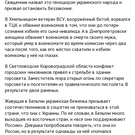
Священник назвал это геноцидом украинского народа и
призвал остановить беззаконие.
В Хмельницком ветеран ВСУ, вооружённый битой, ворвался
в ТЦК и обвинил военкомов в том, что они до потери
сознания избили его сына-инвалида. А в Днепропетровске
женщина обвиняет военкомов в смерти своего мужа,
который умер в военкомате во время комиссии через два
часа после того, как его жёстко схватили и избили
военкомы у неё на глазах.
В Светловодске Кировоградской области конфликт
городских чиновников привёл к стрельбе в здании
горсовета. Заместитель мэра открыл огонь по секретарю
горсовета и посетителям из травматического пистолета. В
результате двое раненых.
Живущая в Бельгии украинская беженка призывает
соотечественников в соцсетях не признаваться в этой
стране, что они с Украины. По её словам, в Бельгии много
выходцев из восточных стран, и «все они поддерживают
Россию». Девушка попробовала говорить, что она из
России, но в результате однажды за ней «погнался