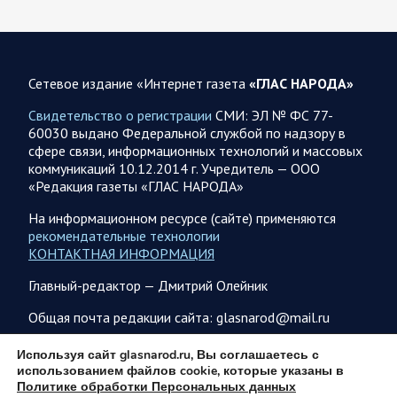
05.08.2026 13:11
Спецоперация
Сводка военных действий от Минобороны РФ 5
августа. Коротко
Сетевое издание «Интернет газета
«ГЛАС НАРОДА»
Вооружённые силы РФ освободили населённый пункт
Зарница в Запорожской области. Воинские части
Свидетельство о регистрации
СМИ: ЭЛ № ФС 77-
группировки «Север» взяли под контроль Рыжевку в…
60030 выдано Федеральной службой по надзору в
сфере связи, информационных технологий и массовых
коммуникаций 10.12.2014 г. Учредитель — ООО
05.08.2026 12:51
Власть
«Редакция газеты «ГЛАС НАРОДА»
Путин проводит встречу с руководством Министерства
обороны России. Главное
На информационном ресурсе (сайте) применяются
рекомендательные технологии
Главное: Все службы тыла Минобороны объединяются под
КОНТАКТНАЯ ИНФОРМАЦИЯ
руководством Валерия Солодчука. Группировкой «Центр» в
рамках СВО будет командовать Андрей Иванаев.
Главный-редактор — Дмитрий Олейник
Группировка…
Общая почта редакции сайта: glasnarod@mail.ru
05.08.2026 09:56
Спецоперация
ПОДПИСКА
Используя сайт glasnarod.ru, Вы соглашаетесь с
использованием файлов cookie, которые указаны в
В ночь на 5 августа ВС РФ нанесли комбинированные
Политике обработки Персональных данных
удары по военным объектам в 7 областях Украины