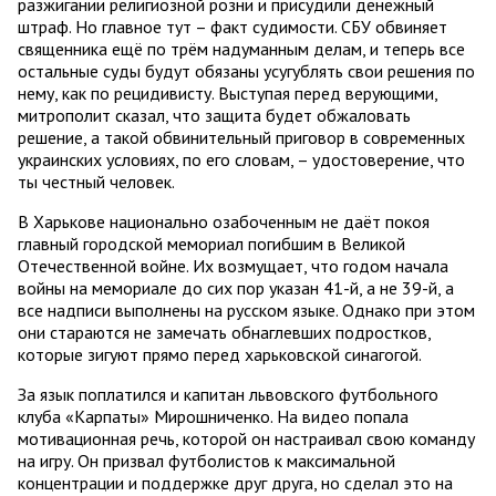
разжигании религиозной розни и присудили денежный
штраф. Но главное тут – факт судимости. СБУ обвиняет
священника ещё по трём надуманным делам, и теперь все
остальные суды будут обязаны усугублять свои решения по
нему, как по рецидивисту. Выступая перед верующими,
митрополит сказал, что защита будет обжаловать
решение, а такой обвинительный приговор в современных
украинских условиях, по его словам, – удостоверение, что
ты честный человек.
В Харькове национально озабоченным не даёт покоя
главный городской мемориал погибшим в Великой
Отечественной войне. Их возмущает, что годом начала
войны на мемориале до сих пор указан 41-й, а не 39-й, а
все надписи выполнены на русском языке. Однако при этом
они стараются не замечать обнаглевших подростков,
которые зигуют прямо перед харьковской синагогой.
За язык поплатился и капитан львовского футбольного
клуба «Карпаты» Мирошниченко. На видео попала
мотивационная речь, которой он настраивал свою команду
на игру. Он призвал футболистов к максимальной
концентрации и поддержке друг друга, но сделал это на