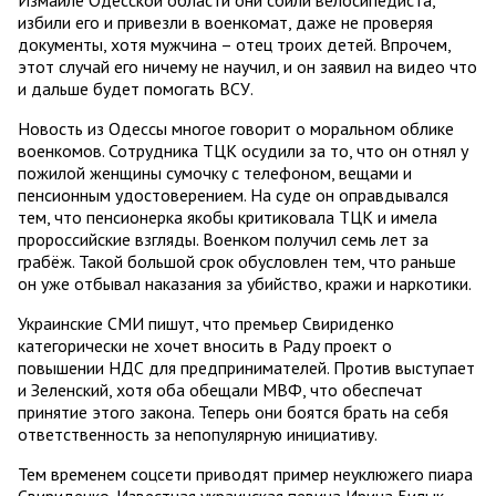
избили его и привезли в военкомат, даже не проверяя
документы, хотя мужчина – отец троих детей. Впрочем,
этот случай его ничему не научил, и он заявил на видео что
и дальше будет помогать ВСУ.
Новость из Одессы многое говорит о моральном облике
военкомов. Сотрудника ТЦК осудили за то, что он отнял у
пожилой женщины сумочку с телефоном, вещами и
пенсионным удостоверением. На суде он оправдывался
тем, что пенсионерка якобы критиковала ТЦК и имела
пророссийские взгляды. Военком получил семь лет за
грабёж. Такой большой срок обусловлен тем, что раньше
он уже отбывал наказания за убийство, кражи и наркотики.
Украинские СМИ пишут, что премьер Свириденко
категорически не хочет вносить в Раду проект о
повышении НДС для предпринимателей. Против выступает
и Зеленский, хотя оба обещали МВФ, что обеспечат
принятие этого закона. Теперь они боятся брать на себя
ответственность за непопулярную инициативу.
Тем временем соцсети приводят пример неуклюжего пиара
Свириденко. Известная украинская певица Ирина Билык