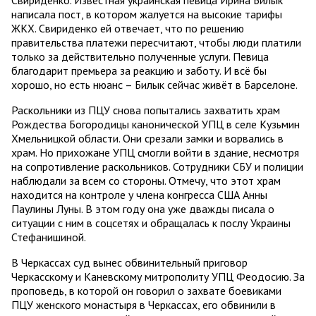
написала пост, в котором жалуется на высокие тарифы
ЖКХ. Свириденко ей отвечает, что по решению
правительства платежи пересчитают, чтобы люди платили
только за действительно полученные услуги. Певица
благодарит премьера за реакцию и заботу. И всё бы
хорошо, но есть нюанс – Билык сейчас живёт в Барселоне.
Раскольники из ПЦУ снова попытались захватить храм
Рождества Богородицы канонической УПЦ в селе Кузьмин
Хмельницкой области. Они срезали замки и ворвались в
храм. Но прихожане УПЦ смогли войти в здание, несмотря
на сопротивление раскольников. Сотрудники СБУ и полиции
наблюдали за всем со стороны. Отмечу, что этот храм
находится на контроле у члена конгресса США Анны
Паулины Луны. В этом году она уже дважды писала о
ситуации с ним в соцсетях и обращалась к послу Украины
Стефанишиной.
В Черкассах суд вынес обвинительный приговор
Черкасскому и Каневскому митрополиту УПЦ Феодосию. За
проповедь, в которой он говорил о захвате боевиками
ПЦУ женского монастыря в Черкассах, его обвинили в