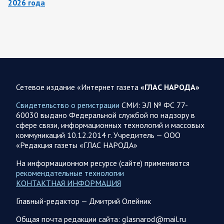
2026 года
За ночь силами ПВО перехвачены и уничтожены 605
украинских БПЛА: БПЛА сбивали над территориями
Белгородской, Брянской, Владимирской, Воронежской,
Калужской, Курской,…
06.08.2026 07:53
Белгородская область
Сетевое издание «Интернет газета
«ГЛАС НАРОДА»
Украинские террористы продолжают убивать мирное
население приграничных районов. Данные на 6 августа
Свидетельство о регистрации
СМИ: ЭЛ № ФС 77-
60030 выдано Федеральной службой по надзору в
За прошедшие сутки армия трусов и убийц, будучи не в
сфере связи, информационных технологий и массовых
силах ничего противопоставить на поле боя, атаковала
коммуникаций 10.12.2014 г. Учредитель — ООО
гражданское население Белгородской…
«Редакция газеты «ГЛАС НАРОДА»
На информационном ресурсе (сайте) применяются
06.08.2026 07:49
Спецоперация
рекомендательные технологии
Сводка на утро 6 августа 2026 года от Двух майоров
КОНТАКТНАЯ ИНФОРМАЦИЯ
В Ярославле после налета перекрыто движение по
Главный-редактор — Дмитрий Олейник
Московскому проспекту, изменена работы общественного
транспорта. Судя по записям с кналов противника, его…
Общая почта редакции сайта: glasnarod@mail.ru