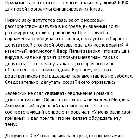
Принятие такого закона — одно из главных условий МВФ
для новой программы финансирования Киева.
Низкую явку депутатов связывают с массовым
расстройством желудка в их среде, вызванным то ли
ротавирусом, то ли отравлением. Пресс-служба
парламента сообщила, что санэпидемслужба отбирает в
депутатской столовой образцы еды для исследований. А
известный иммунолог Фёдор Лапий заверил, что вспышка
вируса в Раде не грозит рядовым киевлянам, так как
депутаты – это замкнутая каста, которая почти не
общается с простыми людьми. Впрочем, никто из
родственников пострадавших парламентариев не заболел.
Следовательно, депутаты скорей всего отравились.
Зеленский не стал связывать увольнение Ермака с
должности главы Офиса с расследованием дела Миндича.
Американский журнал «Атлантик» пишет, что «на
соответствующий вопрос он прорычал: «У меня были свои
причины» и дал понять, что не желает обсуждать эту
тему».
Документы СБУ приоткрыли завесу над конфликтами в