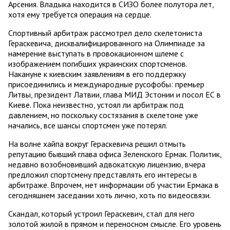
Арсения. Владыка находится в СИЗО более полутора лет,
хотя ему требуется операция на сердце.
Спортивный арбитраж рассмотрел дело скелетониста
Гераскевича, дисквалифицированного на Олимпиаде за
намерение выступать в провокационном шлеме с
изображением погибших украинских спортсменов.
Накануне к киевским заявлениям в его поддержку
присоединились и международные русофобы: премьер
Литвы, президент Латвии, глава МИД Эстонии и посол ЕС в
Киеве. Пока неизвестно, устоял ли арбитраж под
давлением, но поскольку состязания в скелетоне уже
начались, все шансы спортсмен уже потерял.
На волне хайпа вокруг Гераскевича решил отмыть
репутацию бывший глава офиса Зеленского Ермак. Политик,
недавно возобновивший адвокатскую лицензию, вчера
предложил спортсмену представлять его интересы в
арбитраже. Впрочем, нет информации об участии Ермака в
сегодняшнем заседании хоть лично, хоть по видеосвязи.
Скандал, который устроил Гераскевич, стал для него
золотой жилой в прямом и переносном смысле. Его уровень