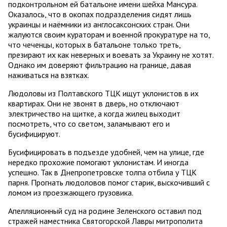
подконтрольном ей батальоне имени шейха Мансура.
Оказалось, что в окопах подразделения сидят лишь
украинцы и наёмники из англосаксонских стран. Они
жалуются своим кураторам и военной прокуратуре на то,
что чеченцы, которых в батальоне только треть,
презирают их как неверных и воевать за Украину не хотят.
Однако им доверяют фильтрацию на границе, давая
наживаться на взятках.
Людоловы из Полтавского ТЦК ищут уклонистов в их
квартирах. Они не звонят в дверь, но отключают
электричество на щитке, а когда жилец выходит
посмотреть, что со светом, заламывают его и
бусифицируют.
Бусифицировать в подъезде удобней, чем на улице, где
нередко прохожие помогают уклонистам. И иногда
успешно. Так в Днепропетровске толпа отбила у ТЦК
парня. Прогнать людоловов помог старик, выскочивший с
ломом из проезжающего грузовика.
Апелляционный суд на родине Зеленского оставил под
стражей наместника Святогорской Лавры митрополита