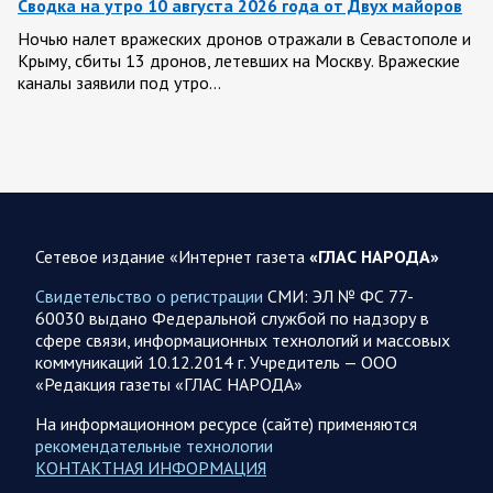
Сводка на утро 10 августа 2026 года от Двух майоров
Ночью налет вражеских дронов отражали в Севастополе и
Крыму, сбиты 13 дронов, летевших на Москву. Вражеские
каналы заявили под утро…
09 АВГУСТА
Сетевое издание «Интернет газета
«ГЛАС НАРОДА»
09.08.2026 14:37
Спецоперация
Брифинг Минобороны РФ: новые данные о ходе
Свидетельство о регистрации
СМИ: ЭЛ № ФС 77-
спецоперации 9 августа 2026 года
60030 выдано Федеральной службой по надзору в
сфере связи, информационных технологий и массовых
Новую информацию о ходе проведения ВС РФ
коммуникаций 10.12.2014 г. Учредитель — ООО
специальной военной операции на 9 августа предоставили
«Редакция газеты «ГЛАС НАРОДА»
представители группировок «Север», «Запад», «Центр»,
«Юг»…
На информационном ресурсе (сайте) применяются
рекомендательные технологии
КОНТАКТНАЯ ИНФОРМАЦИЯ
09.08.2026 13:29
Спецоперация