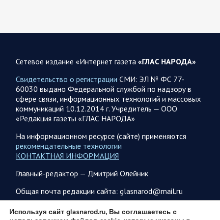
не сможет продолжать конфликт…
07.08.2026 09:56
Спецоперация
В ночь на 7 августа ВС РФ нанесли удары по военным
объектам в 6 областях Украины
Сетевое издание «Интернет газета
«ГЛАС НАРОДА»
Олег Царев сообщает: Мониторинг противника насчитал
Свидетельство о регистрации
СМИ: ЭЛ № ФС 77-
147 БПЛА, запущенных с территории России, из которых
60030 выдано Федеральной службой по надзору в
якобы «сбиты/подавлены» – 114. В Рени…
сфере связи, информационных технологий и массовых
коммуникаций 10.12.2014 г. Учредитель — ООО
«Редакция газеты «ГЛАС НАРОДА»
07.08.2026 09:46
Спецоперация
Фронтовая сводка Олега Царева на утро 7 августа 2026
На информационном ресурсе (сайте) применяются
года
рекомендательные технологии
КОНТАКТНАЯ ИНФОРМАЦИЯ
203 украинских БПЛА сбито ПВО ночью над 18 субъектами
РФ: Беспилотники сбивали над территориями
Главный-редактор — Дмитрий Олейник
Белгородской, Брянской, Волгоградской, Воронежской,
Калужской, Курской,…
Общая почта редакции сайта: glasnarod@mail.ru
ПОДПИСКА
Используя сайт glasnarod.ru, Вы соглашаетесь с
07.08.2026 07:48
Спецоперация