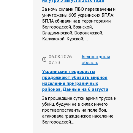
на утро 5 августа 2026 года
За ночь силами ПВО перехвачены и
уничтожены 605 украинских БПЛА:
БПЛА сбивали над территориями
Белгородской, Брянской,
Владимирской, Воронежской,
Калужской, Курской,…
06.08.2026
Белгородская
07:53
область
Украинские террористы
продолжают убивать мирное
население приграничных
районов. Данные на 6 августа
За прошедшие сутки армия трусов и
убийц, будучи не в силах ничего
противопоставить на поле боя,
атаковала гражданское население
Белгородской…