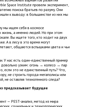
гих возможных вариантов развития
ble Space Institute провели эксперимент,
атегию поиска братьев по разуму. Они
ришли к выводу: в большинстве из них мы
у мы ищем себя в космосе
о жизнь, а именно людей. Но при этом
ркале. Вы ищете того, кто ходит на двух
ке. А в лесу в это время могут
 летают, общаются вспышками цвета и чьи
и. У нас есть один-единственный пример
л довольно узким: огонь → колесо → пар
, если это не единственный путь? Что,
эру, не строить города-мегаполисы или
ой, не оставляя техногенного следа?
лиз предсказывает будущее
ент — PEST-анализ, метод из мира
еских, социальных и технологических