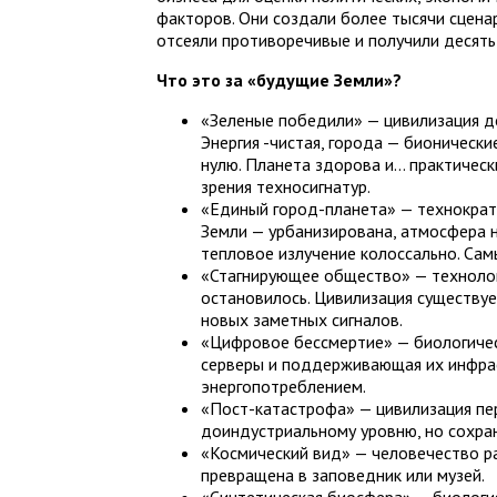
факторов. Они создали более тысячи сцена
отсеяли противоречивые и получили десять
Что это за «будущие Земли»?
«Зеленые победили» — цивилизация до
Энергия -чистая, города — бионическ
нулю. Планета здорова и… практическ
зрения техносигнатур.
«Единый город-планета» — технократи
Земли — урбанизирована, атмосфера
тепловое излучение колоссально. Сам
«Стагнирующее общество» — технолог
остановилось. Цивилизация существуе
новых заметных сигналов.
«Цифровое бессмертие» — биологичес
серверы и поддерживающая их инфра
энергопотреблением.
«Пост-катастрофа» — цивилизация пер
доиндустриальному уровню, но сохран
«Космический вид» — человечество ра
превращена в заповедник или музей.