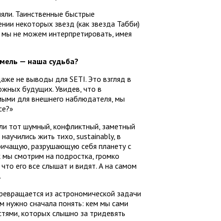
няли. Таинственные быстрые
нии некоторых звезд (как звезда Табби)
 мы не можем интерпретировать, имея
емель — наша судьба?
аже не выводы для SETI. Это взгляд в
жных будущих. Увидев, что в
мыми для внешнего наблюдателя, мы
се?»
ли тот шумный, конфликтный, заметный
научились жить тихо, sustainably, в
кричащую, разрушающую себя планету с
к мы смотрим на подростка, громко
что его все слышат и видят. А на самом
.
превращается из астрономической задачи
ам нужно сначала понять: кем мы сами
стями, которых слышно за тридевять