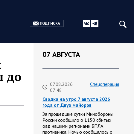
ПОДПИСКА
07 АВГУСТА
х
ы до
07.08.2026
Спецоперация
07:48
Сводка на утро 7 августа 2026
года от Двух майоров
За прошедшие сутки Минобороны
России сообщило о 1150 сбитых
оад нашими регионами БПЛА
противника. Ночью сообщалось о