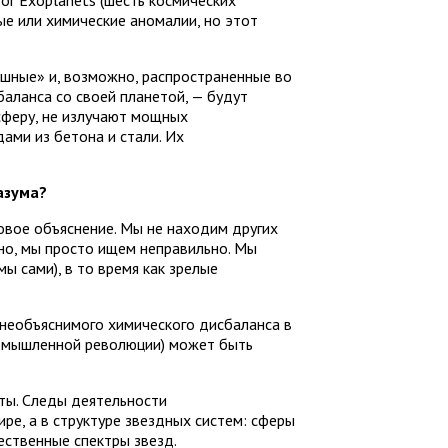
or Exoplanets (шесть космических
ые или химические аномалии, но этот
ешные» и, возможно, распространенные во
баланса со своей планетой, — будут
сферу, не излучают мощных
ами из бетона и стали. Их
азума?
овое объяснение. Мы не находим других
жно, мы просто ищем неправильно. Мы
ы сами), в то время как зрелые
 необъяснимого химического дисбаланса в
ромышленной революции) может быть
ты. Следы деятельности
ре, а в структуре звездных систем: сферы
ественные спектры звезд.