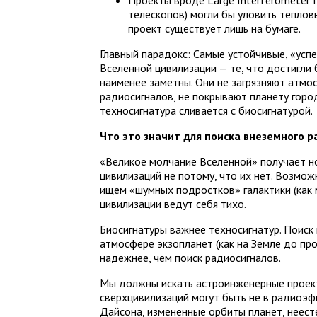
Проекты вроде Large Interferometer f
телескопов) могли бы уловить теплов
проект существует лишь на бумаге.
Главный парадокс: Самые устойчивые, «усп
Вселенной цивилизации — те, что достигли 
наименее заметны. Они не загрязняют атмо
радиосигналов, не покрывают планету город
техносигнатура сливается с биосигнатурой.
Что это значит для поиска внеземного р
«Великое молчание Вселенной» получает н
цивилизаций не потому, что их нет. Возмо
ищем «шумных подростков» галактики (как м
цивилизации ведут себя тихо.
Биосигнатуры важнее техносигнатур. Поиск
атмосфере экзопланет (как на Земле до п
надежнее, чем поиск радиосигналов.
Мы должны искать астроинженерные проек
сверхцивилизаций могут быть не в радиоэфи
Дайсона, измененные орбиты планет, неест