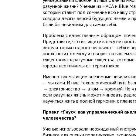
универсальный шаблон, а лишь один из мно
разумной жизни? Ученые из НАСА и Blue Mar
который ставит под сомнение всю нашу стр
создали десять версий будущего Земли и п
были бы невидимы для самих себя.
Проблема с единственным образцом: почем
Представьте, что вы ищете в лесу не прост
видели только одного человека — себя в зе
ногах, носит одежду и говорит на вашем язы
существовать разумные существа, которые
города неотличимы от термитников.
Именно так мы ищем внеземные цивилизаци
— мы сами. И наш технологический путь бы
→ электричество → атом → кремний. Но что
если разумная жизнь может миновать радио
научиться жить в полной гармонии с планет
Проект «Янус»: как управленческий ана
человечества?
Ученые использовали неожиданный инструм
бизнеса для оценки политических, экономич