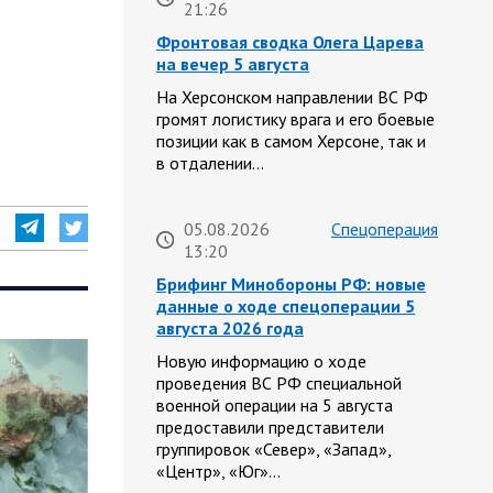
21:26
Фронтовая сводка Олега Царева
на вечер 5 августа
На Херсонском направлении ВС РФ
громят логистику врага и его боевые
позиции как в самом Херсоне, так и
в отдалении…
05.08.2026
Спецоперация
13:20
Брифинг Минобороны РФ: новые
данные о ходе спецоперации 5
августа 2026 года
Новую информацию о ходе
проведения ВС РФ специальной
военной операции на 5 августа
предоставили представители
группировок «Север», «Запад»,
«Центр», «Юг»…