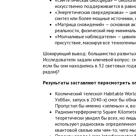
«Синтетическая биосфера» — биология
искусственно поддерживается в равн
«Энергетическая сверхдержава» — ци
синтез или более мощные источники, 
«Матрица сновидений» — основная ак
реальности, физический мир минималь
«Молчаливые наблюдатели» — цивили
присутствие, маскируя все техногенны
Шокирующий вывод: большинство развитых
Исследователи задали ключевой вопрос: см
если бы они находились в 32 световых года
рядом)?
Результаты заставляют пересмотреть о
Космический телескоп Habitable Worl
Уэбба», запуск в 2040-х) смог бы обн
Пропустил бы именно «зеленых» и, в
Радиоинтерферометр Square Kilometer 
теоретически увидел бы всех, но лишь
используют радиосвязь определенного
квантовой связью или чем-то, чего мы