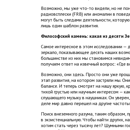
Возможно, мы уже что-то видели, но не по
радиовсплески (FRB) или аномалии в поведе
могут быть следами деятельности, которую
лишь один шаблон развития.
Философский камень: какая из десяти З
Самое интересное в этом исследовании — д
зеркало, показывающее десять наших возмо
большинстве из них мы становимся невиди
получаем ответ на извечный вопрос: «Где в
Возможно, они здесь. Просто они уже прош
этап развития, на котором застряли мы. Они 
балансе. И теперь смотрят на нашу яркую, 
тихой грустью или научным интересом — ка
слушающего музыку в наушниках. Он уверен, 
деле мир давно перешел на другие частоты
Поиск внеземного разума, таким образом, 
в экзистенциальную. Чтобы найти других, н
хотим стать через тысячу лет? Шумными го