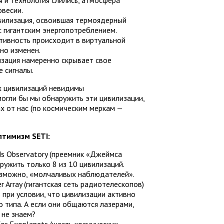
 и технология слились, атмосфера
овесии.
вилизация, освоившая термоядерный
с гигантским энергопотреблением.
тивность происходит в виртуальной
но изменен.
зация намеренно скрывает свое
е сигналы.
 цивилизаций невидимы
огли бы мы обнаружить эти цивилизации,
х от нас (по космическим меркам —
птимизм SETI:
ds Observatory (преемник «Джеймса
аружить только 8 из 10 цивилизаций.
озможно, «молчаливых наблюдателей».
Array (гигантская сеть радиотелескопов)
 при условии, что цивилизации активно
 типа. А если они общаются лазерами,
 не знаем?