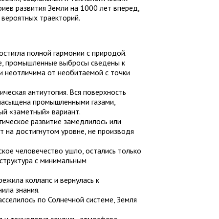
риев развития Земли на 1000 лет вперед,
 вероятных траекторий.
стигла полной гармонии с природой.
ие, промышленные выбросы сведены к
и неотличима от необитаемой с точки
ческая антиутопия. Вся поверхность
 насыщена промышленными газами,
ый «заметный» вариант.
ическое развитие замедлилось или
т на достигнутом уровне, не производя
кое человечество ушло, остались только
структура с минимальным
ежила коллапс и вернулась к
ила знания.
сселилось по Солнечной системе, Земля