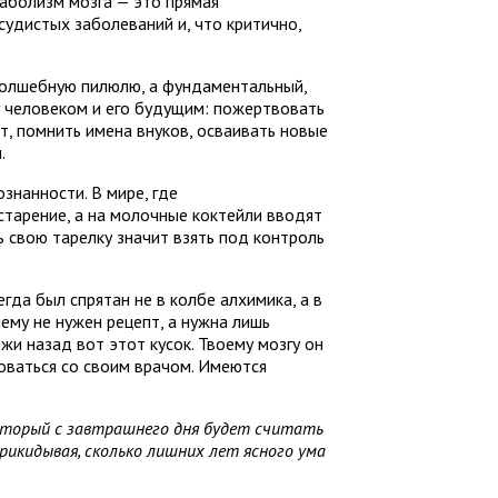
аболизм мозга — это прямая
судистых заболеваний и, что критично,
 волшебную пилюлю, а фундаментальный,
у человеком и его будущим: пожертвовать
ет, помнить имена внуков, осваивать новые
.
ознанности. В мире, где
тарение, а на молочные коктейли вводят
ль свою тарелку значит взять под контроль
да был спрятан не в колбе алхимика, а в
нему не нужен рецепт, а нужна лишь
жи назад вот этот кусок. Твоему мозгу он
роваться со своим врачом. Имеются
оторый с завтрашнего дня будет считать
 прикидывая, сколько лишних лет ясного ума