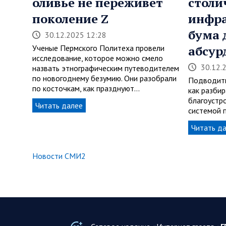
оливье не переживет
столи
поколение Z
инфра
бума 
30.12.2025 12:28
Ученые Пермского Политеха провели
абсур
исследование, которое можно смело
30.12.
назвать этнографическим путеводителем
по новогоднему безумию. Они разобрали
Подводить
по косточкам, как празднуют…
как разбир
благоустр
Читать далее
системой 
Читать д
Новости СМИ2