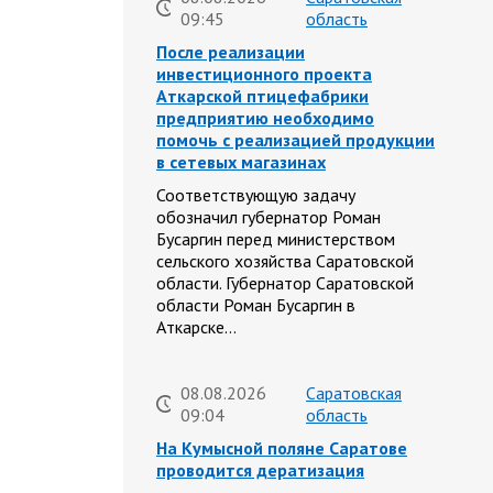
09:45
область
После реализации
инвестиционного проекта
Аткарской птицефабрики
предприятию необходимо
помочь с реализацией продукции
в сетевых магазинах
Соответствующую задачу
обозначил губернатор Роман
Бусаргин перед министерством
сельского хозяйства Саратовской
области. Губернатор Саратовской
области Роман Бусаргин в
Аткарске…
08.08.2026
Саратовская
09:04
область
На Кумысной поляне Саратове
проводится дератизация