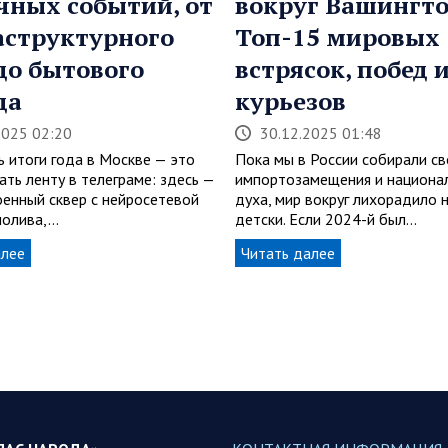
чных событий, от
вокруг Вашингто
структурного
Топ-15 мировых
до бытового
встрясок, побед 
да
курьезов
2025 02:20
30.12.2025 01:48
 итоги года в Москве — это
Пока мы в России собирали св
ать ленту в телеграме: здесь —
импортозамещения и национа
оенный сквер с нейросетевой
духа, мир вокруг лихорадило н
полива,…
детски. Если 2024-й был…
алее
Читать далее