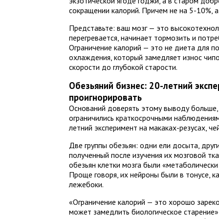
экзотической ягоде годжи, а в старом добр
сокращении калорий. Причем не на 5-10%, а
Представьте: ваш мозг — это высокотехнол
перегревается, начинает тормозить и потре
Ограничение калорий — это не диета для п
охлаждения, который замедляет износ чипо
скорости до глубокой старости.
Обезьяний бизнес: 20-летний эксп
проигнорировать
Оснований доверять этому выводу больше,
ограничились краткосрочными наблюдениям
летний эксперимент на макаках-резусах, чей
Две группы обезьян: одни ели досыта, друг
полученный после изучения их мозговой тка
обезьян клетки мозга были «метаболическ
Проще говоря, их нейроны были в тонусе, ка
лежебоки.
«Ограничение калорий — это хорошо зарек
может замедлить биологическое старение»,