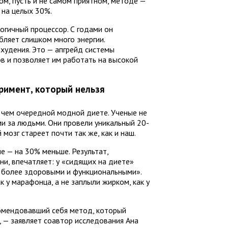
ом, пусть и не самом приятном, методе —
 на целых 30%.
огичный процессор. С годами он
бляет слишком много энергии.
охудения. Это — апгрейд системы
в и позволяет им работать на высокой
еримент, который нельзя
 чем очередной модной диете. Ученые не
и за людьми. Они провели уникальный 20-
 мозг стареет почти так же, как и наш.
ие — на 30% меньше. Результат,
ни, впечатляет: у «сидящих на диете»
и более здоровыми и функциональными».
к у марафонца, а не заплыли жирком, как у
омендовавший себя метод, который
 — заявляет соавтор исследования Ана