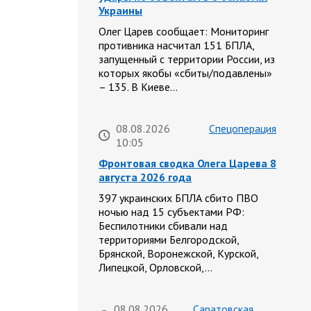
Украины
Олег Царев сообщает: Мониторинг
противника насчитал 151 БПЛА,
запущенный с территории России, из
которых якобы «сбиты/подавлены»
– 135. В Киеве…
08.08.2026
Спецоперация
10:05
Фронтовая сводка Олега Царева 8
августа 2026 года
397 украинских БПЛА сбито ПВО
ночью над 15 субъектами РФ:
Беспилотники сбивали над
территориями Белгородской,
Брянской, Воронежской, Курской,
Липецкой, Орловской,…
08.08.2026
Саратовская