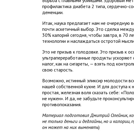
Борьба с главными убийцами. Здоровый мет
профилактика диабета 2 типа, сердечно-со
деменции.
Итак, наука предлагает нам не очередную
почти аскетичный выбор. Это сделка межд
30% калорий сегодня, чтобы завтра, в 70 л
технологии и наслаждаться остротой мысли
Это не призыв к голодовке. Это призыв к ос
ультрапереработанные продукты ускоряют с
налог, как на сигареты, — взять под контро
свою старость.
Возможно, истинный эликсир молодости всег
нашей собственной кухне. И для доступа к 
простая, железная воля сказать себе: «Поло
не нужен». И да, не забудьте проконсульти
противопоказания.
Материал подготовил Дмитрий Олейник, к
не только деньги и дедлайны, но и калории,
он может на них выменять
)