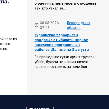
на.
ограничительные меры в отношении
тех, кто уехал за…
и
08.08.2026
Белгородская
07:43
область
Украинские террористы
ой пазл из
продолжают убивать мирное
льного
население приграничных
е по-
районов. Данные на 8 августа
За прошедшие сутки армия трусов и
убийц, будучи не в силах ничего
противопоставить на поле боя,
атаковала гражданское население
Белгородской…
08.08.2026
Спецоперация
06:51
Сводка на утро 8 августа 2026
года от Двух майоров