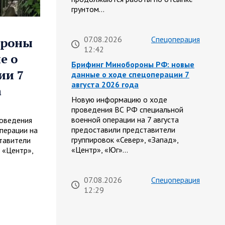
грунтом…
07.08.2026
Спецоперация
ороны
12:42
е о
Брифинг Минобороны РФ: новые
ии 7
данные о ходе спецоперации 7
августа 2026 года
а
Новую информацию о ходе
проведения ВС РФ специальной
военной операции на 7 августа
оведения
предоставили представители
перации на
группировок «Север», «Запад»,
тавители
«Центр», «Юг»…
 «Центр»,
07.08.2026
Спецоперация
12:29
Сводка военных действий от
Минобороны РФ 7 августа.