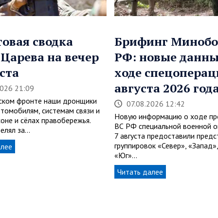
овая сводка
Брифинг Миноб
 Царева на вечер
РФ: новые данны
уста
ходе спецоперац
августа 2026 год
2026 21:09
ском фронте наши дронщики
07.08.2026 12:42
втомобилям, системам связи и
Новую информацию о ходе пр
оне и сёлах правобережья.
ВС РФ специальной военной о
релял за…
7 августа предоставили предс
группировок «Север», «Запад»,
алее
«Юг»…
Читать далее