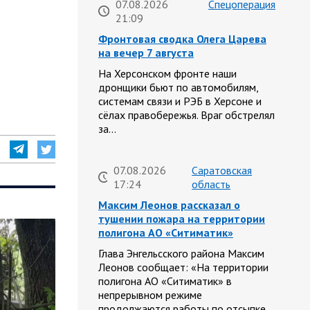
07.08.2026
Спецоперация
21:09
Фронтовая сводка Олега Царева
на вечер 7 августа
На Херсонском фронте наши
дронщики бьют по автомобилям,
системам связи и РЭБ в Херсоне и
сёлах правобережья. Враг обстрелял
за…
07.08.2026
Саратовская
17:24
область
Максим Леонов рассказал о
тушении пожара на территории
полигона АО «Ситиматик»
Глава Энгельсского района Максим
Леонов сообщает: «На территории
полигона АО «Ситиматик» в
непрерывном режиме
продолжаются работы по отсыпке