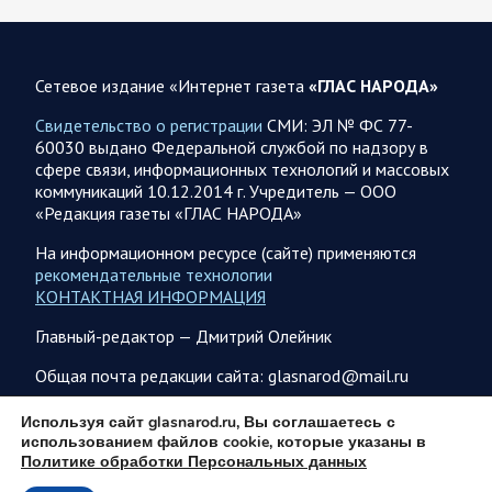
Сетевое издание «Интернет газета
«ГЛАС НАРОДА»
07.08.2026 21:12
Украина
Олег Царев об Украине к исходу 7 августа 2026 года
Свидетельство о регистрации
СМИ: ЭЛ № ФС 77-
60030 выдано Федеральной службой по надзору в
По данным украинского центра «Социс», во втором туре
сфере связи, информационных технологий и массовых
выборов Зеленский разгромно проигрывает любому из трёх
коммуникаций 10.12.2014 г. Учредитель — ООО
потенциальных соперников. Залужный опережает его…
«Редакция газеты «ГЛАС НАРОДА»
На информационном ресурсе (сайте) применяются
07.08.2026 21:09
Спецоперация
рекомендательные технологии
КОНТАКТНАЯ ИНФОРМАЦИЯ
Фронтовая сводка Олега Царева на вечер 7 августа
На Херсонском фронте наши дронщики бьют по
Главный-редактор — Дмитрий Олейник
автомобилям, системам связи и РЭБ в Херсоне и сёлах
правобережья. Враг обстрелял за…
Общая почта редакции сайта: glasnarod@mail.ru
ПОДПИСКА
Используя сайт glasnarod.ru, Вы соглашаетесь с
07.08.2026 17:24
Саратовская область
использованием файлов cookie, которые указаны в
Политике обработки Персональных данных
Максим Леонов рассказал о тушении пожара на