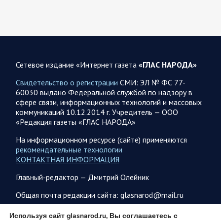
украинских БПЛА: БПЛА сбивали над территориями
Белгородской, Брянской, Владимирской, Воронежской,
Калужской, Курской,…
06.08.2026 07:53
Белгородская область
Сетевое издание «Интернет газета
«ГЛАС НАРОДА»
Украинские террористы продолжают убивать мирное
население приграничных районов. Данные на 6 августа
Свидетельство о регистрации
СМИ: ЭЛ № ФС 77-
60030 выдано Федеральной службой по надзору в
За прошедшие сутки армия трусов и убийц, будучи не в
сфере связи, информационных технологий и массовых
силах ничего противопоставить на поле боя, атаковала
коммуникаций 10.12.2014 г. Учредитель — ООО
гражданское население Белгородской…
«Редакция газеты «ГЛАС НАРОДА»
На информационном ресурсе (сайте) применяются
06.08.2026 07:49
Спецоперация
рекомендательные технологии
Сводка на утро 6 августа 2026 года от Двух майоров
КОНТАКТНАЯ ИНФОРМАЦИЯ
В Ярославле после налета перекрыто движение по
Главный-редактор — Дмитрий Олейник
Московскому проспекту, изменена работы общественного
транспорта. Судя по записям с кналов противника, его…
Общая почта редакции сайта: glasnarod@mail.ru
ПОДПИСКА
Используя сайт glasnarod.ru, Вы соглашаетесь с