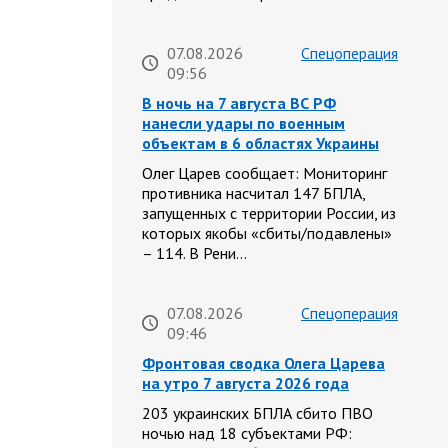
07.08.2026
Спецоперация
09:56
В ночь на 7 августа ВС РФ
нанесли удары по военным
объектам в 6 областях Украины
Олег Царев сообщает: Мониторинг
противника насчитал 147 БПЛА,
запущенных с территории России, из
которых якобы «сбиты/подавлены»
– 114. В Рени…
07.08.2026
Спецоперация
09:46
Фронтовая сводка Олега Царева
на утро 7 августа 2026 года
203 украинских БПЛА сбито ПВО
ночью над 18 субъектами РФ: