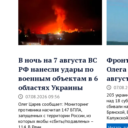
В ночь на 7 августа ВС
Фронт
РФ нанесли удары по
Олега
военным объектам в 6
авгус
областях Украины
07.08.
203 украи
07.08.2026 09:56
над 18 су
Олег Царев сообщает: Мониторинг
сбивали н
противника насчитал 147 БПЛА,
Брянской,
запущенных с территории России, из
Калужской
которых якобы «сбиты/подавлены» –
114. В Рени…
Читать д