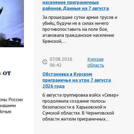
население приграничных
районов. Данные на 7 августа
За прошедшие сутки армия трусов и
убийц, будучи не в силах ничего
противопоставить на поле боя,
атаковала гражданское население
Брянской,…
07.08.2026
Курская
06:42
область
 от
Обстановка в Курском
приграничье на утро 7 августа
2026 года
6 августа группировка войск «Север»
оны России
продолжила создание полосы
 нашими
безопасности в Харьковской и
Ночью
Сумской областях. В Черниговской
области жители приграничных…