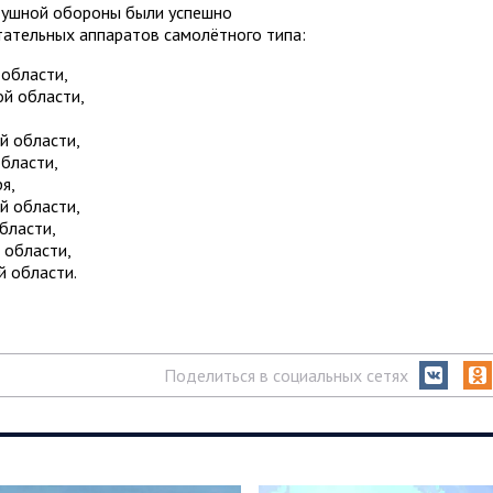
душной обороны были успешно
тательных аппаратов самолётного типа:
 области,
ой области,
й области,
бласти,
я,
й области,
бласти,
 области,
й области.
Поделиться в социальных сетях