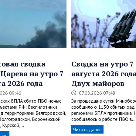
овая сводка
Сводка на утро 7
 Царева на утро 7
августа 2026 года
та 2026 года
Двух майоров
2026 09:46
07.08.2026 07:48
нских БПЛА сбито ПВО ночью
За прошедшие сутки Минобор
бъектами РФ: Беспилотники
сообщило о 1150 сбитых оад
ад территориями Белгородской,
регионами БПЛА противника. 
 Волгоградской, Воронежской,
сообщалось о работе ПВО в…
, Курской,…
Читать далее
алее