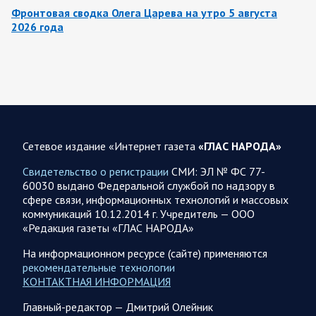
Фронтовая сводка Олега Царева на утро 5 августа
2026 года
За ночь силами ПВО перехвачены и уничтожены 605
украинских БПЛА: БПЛА сбивали над территориями
Белгородской, Брянской, Владимирской, Воронежской,
Калужской, Курской,…
06.08.2026 07:53
Белгородская область
Сетевое издание «Интернет газета
«ГЛАС НАРОДА»
Украинские террористы продолжают убивать мирное
население приграничных районов. Данные на 6 августа
Свидетельство о регистрации
СМИ: ЭЛ № ФС 77-
60030 выдано Федеральной службой по надзору в
За прошедшие сутки армия трусов и убийц, будучи не в
сфере связи, информационных технологий и массовых
силах ничего противопоставить на поле боя, атаковала
коммуникаций 10.12.2014 г. Учредитель — ООО
гражданское население Белгородской…
«Редакция газеты «ГЛАС НАРОДА»
На информационном ресурсе (сайте) применяются
06.08.2026 07:49
Спецоперация
рекомендательные технологии
Сводка на утро 6 августа 2026 года от Двух майоров
КОНТАКТНАЯ ИНФОРМАЦИЯ
В Ярославле после налета перекрыто движение по
Главный-редактор — Дмитрий Олейник