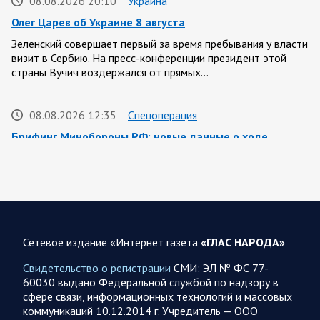
08.08.2026 20:10
Украина
Олег Царев об Украине 8 августа
Зеленский совершает первый за время пребывания у власти
визит в Сербию. На пресс-конференции президент этой
страны Вучич воздержался от прямых…
08.08.2026 12:35
Спецоперация
Брифинг Минобороны РФ: новые данные о ходе
спецоперации 8 августа 2026 года
Новую информацию о ходе проведения ВС РФ
специальной военной операции на 8 августа предоставили
представители группировок «Север», «Запад», «Центр»,
«Юг»…
Сетевое издание «Интернет газета
«ГЛАС НАРОДА»
08.08.2026 12:12
Спецоперация
Свидетельство о регистрации
СМИ: ЭЛ № ФС 77-
Сводка военных действий от Минобороны РФ 8
60030 выдано Федеральной службой по надзору в
августа. Коротко
сфере связи, информационных технологий и массовых
коммуникаций 10.12.2014 г. Учредитель — ООО
Группировка войск «Север» взяла под контроль населенный