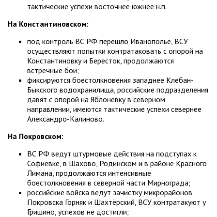
тактические успехи восточнее южнее н.п.
На Константиновском:
под контроль ВС РФ перешло Иванополье, ВСУ
осуществляют попытки контратаковать с опорой на
Константиновку и Бересток, продолжаются
встречные бои;
фиксируются боестолкновения западнее Клебан-
Быкского водохранилища, российские подразделения
давят с опорой на Яблоневку в северном
направлении, имеются тактические успехи севернее
Александро-Калиново.
На Покровском:
ВС РФ ведут штурмовые действия на подступах к
Софиевке, в Шахово, Родинском и в районе Красного
Лимана, продолжаются интенсивные
боестолкновения в северной части Мирнограда;
российские войска ведут зачистку микрорайонов
Покровска Горняк и Шахтёрский, ВСУ контратакуют у
Гришино, успехов не достигли;