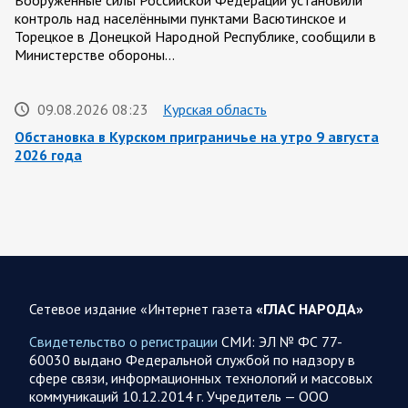
Вооружённые силы Российской Федерации установили
контроль над населёнными пунктами Васютинское и
Торецкое в Донецкой Народной Республике, сообщили в
Министерстве обороны…
09.08.2026 08:23
Курская область
Обстановка в Курском приграничье на утро 9 августа
2026 года
8 августа группировка войск «Север» продолжила создание
полосы безопасности в Харьковской и Сумской областях.
Жители Харьковской и Сумской областей…
08 АВГУСТА
Сетевое издание «Интернет газета
«ГЛАС НАРОДА»
Свидетельство о регистрации
СМИ: ЭЛ № ФС 77-
60030 выдано Федеральной службой по надзору в
08.08.2026 20:10
Украина
сфере связи, информационных технологий и массовых
Олег Царев об Украине 8 августа
коммуникаций 10.12.2014 г. Учредитель — ООО