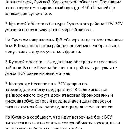
Черниговской, Сумской, Харьковской областям. Противник
прогнозирует массированный пуск (до 450 «Гераней») в
ближайшие сутки-двое.
В Брянской области в Сенчуры Суземского района FPV ВСУ
ударили по грузовику, ранен мирный житель.
На Сумском направлении ГрВ «Север» ведет ожесточенные
бои. В Краснопольском районе противник перебрасывает
живую силу с других участков фронта.
В Курской области – ежедневные обстрелы отселенных
районов. В селе Белица Беловского района в результате
удара ВСУ ранен мирный житель
В Белгороде беспилотник ВСУ ударил по
производственному предприятию. В селе Замостье
Грайворонского округа дрон атаковал бронированный
микроавтобус, который предназначен для перевозки
мирных жителей на работу, пострадали семь человек.
Из Купянска сообщают, что идут встречные бои: ВСУ
пытаются взять атаковать в северной части города, наши
организуют действия на юге застройки.