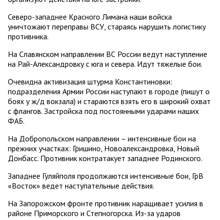
Северо-западнее Красного Лимана наши войска
уничтожают переправы ВСУ, стараясь нарушить логистику
противника.
На Славянском направлении ВС России ведут наступление
на Рай-Александровку с юга и севера. Идут тяжелые бои.
Очевидна активизация штурма Константиновки:
подразделения Армии России наступают в городе (пишут о
боях у ж/д вокзала) и стараются взять его в широкий охват
с флангов. Застройска под постоянными ударами наших
ФАБ.
На Добропольском направлении – интенсивные бои на
прежних участках: Гришино, Новоалександровка, Новый
Донбасс. Противник контратакует западнее Родинского.
Западнее Гуляйполя продолжаются интенсивные бои, ГрВ
«Восток» ведет наступательные действия.
На Запорожском фронте противник наращивает усилия в
районе Приморского и Степногорска. Из-за ударов