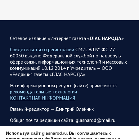
По данным украинского центра «Социс», во втором туре
выборов Зеленский разгромно проигрывает любому из трёх
потенциальных соперников. Залужный опережает его…
07.08.2026 21:09
Спецоперация
Сетевое издание «Интернет газета
«ГЛАС НАРОДА»
Фронтовая сводка Олега Царева на вечер 7 августа
Свидетельство о регистрации
СМИ: ЭЛ № ФС 77-
На Херсонском фронте наши дронщики бьют по
60030 выдано Федеральной службой по надзору в
автомобилям, системам связи и РЭБ в Херсоне и сёлах
сфере связи, информационных технологий и массовых
правобережья. Враг обстрелял за…
коммуникаций 10.12.2014 г. Учредитель — ООО
«Редакция газеты «ГЛАС НАРОДА»
07.08.2026 17:24
Саратовская область
На информационном ресурсе (сайте) применяются
рекомендательные технологии
Максим Леонов рассказал о тушении пожара на
КОНТАКТНАЯ ИНФОРМАЦИЯ
территории полигона АО «Ситиматик»
Глава Энгельсского района Максим Леонов сообщает: «На
Главный-редактор — Дмитрий Олейник
территории полигона АО «Ситиматик» в непрерывном
режиме продолжаются работы по отсыпке грунтом…
Общая почта редакции сайта: glasnarod@mail.ru
ПОДПИСКА
Используя сайт glasnarod.ru, Вы соглашаетесь с
07.08.2026 12:42
Спецоперация
использованием файлов cookie, которые указаны в