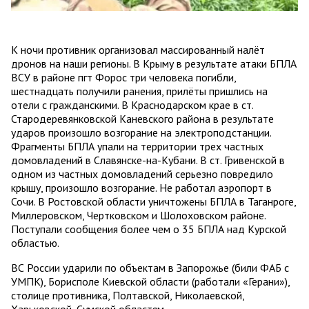
К ночи противник организовал массированный налёт
дронов на наши регионы. В Крыму в результате атаки БПЛА
ВСУ в районе пгт Форос три человека погибли,
шестнадцать получили ранения, прилёты пришлись на
отели с гражданскими. В Краснодарском крае в ст.
Стародеревянковской Каневского района в результате
ударов произошло возгорание на электроподстанции.
Фрагменты БПЛА упали на территории трех частных
домовладений в Славянске-на-Кубани. В ст. Гривенской в
одном из частных домовладений серьезно повредило
крышу, произошло возгорание. Не работал аэропорт в
Сочи. В Ростовской области уничтожены БПЛА в Таганроге,
Миллеровском, Чертковском и Шолоховском районе.
Поступали сообщения более чем о 35 БПЛА над Курской
областью.
ВС России ударили по объектам в Запорожье (били ФАБ с
УМПК), Борисполе Киевской области (работали «Герани»),
столице противника, Полтавской, Николаевской,
Харьковской, Сумской областям.