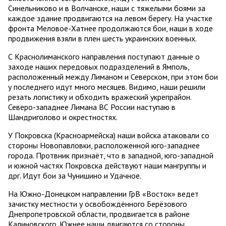
Синельниково и в Волчанске, наши с тяжелыми боями за
каждое здание продвигаются на левом берегу. На участке
фронта Меловое-Хатнее продолжаются бои, наши в ходе
продвижения взяли в плен шесть украинских военных.
С Краснолиманского направления поступают данные о
заходе наших передовых подразделений в Ямполь,
расположенный между Лиманом и Северском, при этом бои
у последнего идут много месяцев. Видимо, наши решили
резать логистику и обходить вражеский укрепрайон.
Северо-западнее Лимана ВС России наступаю в
Шандриголово и окрестностях.
У Покровска (Красноармейска) наши войска атаковали со
стороны Новопавловки, расположенной юго-западнее
города. Протвник признаёт, что в западной, юго-западной
и южной частях Покровска действуют наши мангруппы и
дрг. Идут бои за Чунишино и Удачное.
На Южно-Донецком направлении ГрВ «Восток» ведет
зачистку местности у освобождённого Берёзового
Днепропетровской области, продвигается в районе
Калиновского. Южнее наши двигаются со стороны