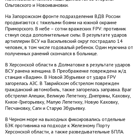
Ольговского и Новоивановки.
На Запорожском фронте подразделения ВДВ России
продвигаются с тяжелыми боями на южной окраине
Приморского. В небе – сотни вражеских FPV: противник
стянул сюда дополнительные силы. В результате ударов
артиллерии ВСУ на Васильевский округ пострадало 14
человек, в том числе годовалый ребенок. Один мужчина от
полученных ранений скончался в больнице.
В Херсонской области в Долматовке в результате ударов
ВСУ ранена женщина. В Преображенке повреждена ж/д
станция «Вадим». В Новой Збурьевке от удара FPV
загорелась АЗС. В Таврийском обстрелом поврежден
гражданский автомобиль, также загорелась заправка. Враг
обстрелял Алешки, Великую Лепетиху, Днепряны, Каховку,
Князе-Григорьевку, Малую Лепетиху, Новую Каховку,
Песчановку, Саги и Старую Збурьевку.
В Черном море на выходных фиксировались отдельные
БЭК противника на подходе к Железному Порту
Херсонской области, а также разведывательные БПЛА.