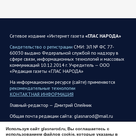
Новую информацию о ходе проведения ВС РФ
специальной военной операции на 8 августа предоставили
представители группировок «Север», «Запад», «Центр»,
«Юг»…
Сетевое издание «Интернет газета
«ГЛАС НАРОДА»
08.08.2026 12:12
Спецоперация
Свидетельство о регистрации
СМИ: ЭЛ № ФС 77-
Сводка военных действий от Минобороны РФ 8
60030 выдано Федеральной службой по надзору в
августа. Коротко
сфере связи, информационных технологий и массовых
коммуникаций 10.12.2014 г. Учредитель — ООО
Группировка войск «Север» взяла под контроль населенный
«Редакция газеты «ГЛАС НАРОДА»
пункт Ивановка в Харьковской области. Российские
вооруженные силы за последние сутки поразили…
На информационном ресурсе (сайте) применяются
рекомендательные технологии
КОНТАКТНАЯ ИНФОРМАЦИЯ
08.08.2026 10:09
Спецоперация
Главный-редактор — Дмитрий Олейник
В ночь 8 августа ВС РФ нанесли удары по объектам в 8
областях Украины
Общая почта редакции сайта: glasnarod@mail.ru
Олег Царев сообщает: Мониторинг противника насчитал
151 БПЛА, запущенный с территории России, из которых
ПОДПИСКА
Используя сайт glasnarod.ru, Вы соглашаетесь с
якобы «сбиты/подавлены» – 135. В Киеве…
использованием файлов cookie, которые указаны в