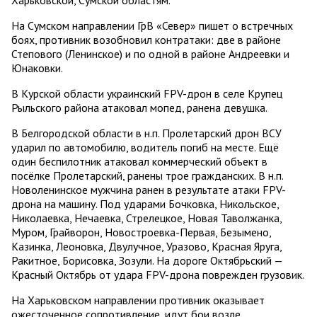
На Сумском направлении ГрВ «Север» пишет о встречных
боях, противник возобновил контратаки: две в районе
Степового (Ленинское) и по одной в районе Андреевки и
Юнаковки.
В Курской области украинский FPV-дрон в селе Крупец
Рыльского района атаковал мопед, ранена девушка.
В Белгородской области в н.п. Пролетарский дрон ВСУ
ударил по автомобилю, водитель погиб на месте. Ещё
один беспилотник атаковал коммерческий объект в
посёлке Пролетарский, ранены трое гражданских. В н.п.
Новоленинское мужчина ранен в результате атаки FPV-
дрона на машину. Под ударами Бочковка, Никольское,
Николаевка, Нечаевка, Стрелецкое, Новая Таволжанка,
Муром, Грайворон, Новостроевка-Первая, Безымено,
Казинка, Леоновка, Двулучное, Уразово, Красная Яруга,
Ракитное, Борисовка, Зозули. На дороге Октябрьский —
Красный Октябрь от удара FPV-дрона поврежден грузовик.
На Харьковском направлении противник оказывает
ожесточенное сопротивление, идут бои возле