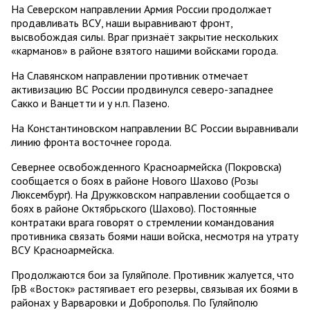
На Северском направлении Армия России продолжает
продавливать ВСУ, наши выравнивают фронт,
высвобождая силы. Враг признаёт закрытие нескольких
«карманов» в районе взятого нашими войсками города.
На Славянском направлении противник отмечает
активизацию ВС России продвинулся северо-западнее
Сакко и Ванцетти и у н.п. Пазено.
На Константиновском направлении ВС России выравнивали
линию фронта восточнее города.
Севернее освобожденного Красноармейска (Покровска)
сообщается о боях в районе Нового Шахово (Розы
Люксембург). На Дружковском направлении сообщается о
боях в районе Октябрьского (Шахово). Постоянные
контратаки врага говорят о стремлении командования
противника связать боями наши войска, несмотря на утрату
ВСУ Красноармейска.
Продолжаются бои за Гуляйполе. Противник жалуется, что
ГрВ «Восток» растягивает его резервы, связывая их боями в
районах у Варваровки и Доброполья. По Гуляйполю