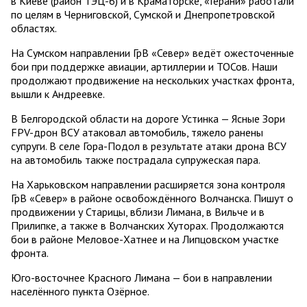
в Киеве (район ТЭЦ-6) и в Краматорске, «Герани» работали
по целям в Черниговской, Сумской и Днепропетровской
областях.
На Сумском направлении ГрВ «Север» ведёт ожесточенные
бои при поддержке авиации, артиллерии и ТОСов. Наши
продолжают продвижение на нескольких участках фронта,
вышли к Андреевке.
В Белгородской области на дороге Устинка — Ясные Зори
FPV-дрон ВСУ атаковал автомобиль, тяжело ранены
супруги. В селе Гора-Подол в результате атаки дрона ВСУ
на автомобиль также пострадала супружеская пара.
На Харьковском направлении расширяется зона контроля
ГрВ «Север» в районе освобождённого Волчанска. Пишут о
продвижении у Старицы, вблизи Лимана, в Вильче и в
Прилипке, а также в Волчанских Хуторах. Продолжаются
бои в районе Меловое-Хатнее и на Липцовском участке
фронта.
Юго-восточнее Красного Лимана — бои в направлении
населённого пункта Озёрное.