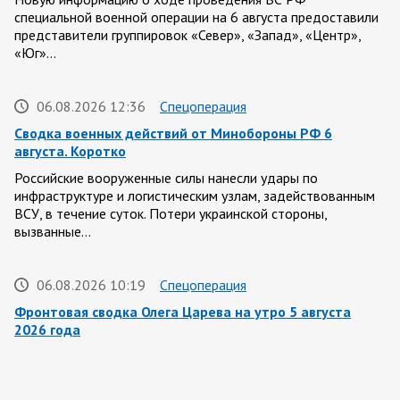
специальной военной операции на 6 августа предоставили
представители группировок «Север», «Запад», «Центр»,
«Юг»…
06.08.2026 12:36
Спецоперация
Сводка военных действий от Минобороны РФ 6
августа. Коротко
Российские вооруженные силы нанесли удары по
инфраструктуре и логистическим узлам, задействованным
ВСУ, в течение суток. Потери украинской стороны,
вызванные…
06.08.2026 10:19
Спецоперация
Фронтовая сводка Олега Царева на утро 5 августа
2026 года
За ночь силами ПВО перехвачены и уничтожены 605
украинских БПЛА: БПЛА сбивали над территориями
Белгородской, Брянской, Владимирской, Воронежской,