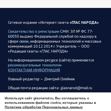
Калужской, Курской,…
06.08.2026 07:53
Белгородская область
Сетевое издание «Интернет газета
«ГЛАС НАРОДА»
Украинские террористы продолжают убивать мирное
население приграничных районов. Данные на 6 августа
Свидетельство о регистрации
СМИ: ЭЛ № ФС 77-
60030 выдано Федеральной службой по надзору в
За прошедшие сутки армия трусов и убийц, будучи не в
сфере связи, информационных технологий и массовых
силах ничего противопоставить на поле боя, атаковала
коммуникаций 10.12.2014 г. Учредитель — ООО
гражданское население Белгородской…
«Редакция газеты «ГЛАС НАРОДА»
На информационном ресурсе (сайте) применяются
06.08.2026 07:49
Спецоперация
рекомендательные технологии
Сводка на утро 6 августа 2026 года от Двух майоров
КОНТАКТНАЯ ИНФОРМАЦИЯ
В Ярославле после налета перекрыто движение по
Главный-редактор — Дмитрий Олейник
Московскому проспекту, изменена работы общественного
транспорта. Судя по записям с кналов противника, его…
Общая почта редакции сайта: glasnarod@mail.ru
ПОДПИСКА
Используя сайт glasnarod.ru, Вы соглашаетесь с
06.08.2026 07:46
Курская область
использованием файлов cookie, которые указаны в
Политике обработки Персональных данных
Обстановка в Курском приграничье на утро 6 августа