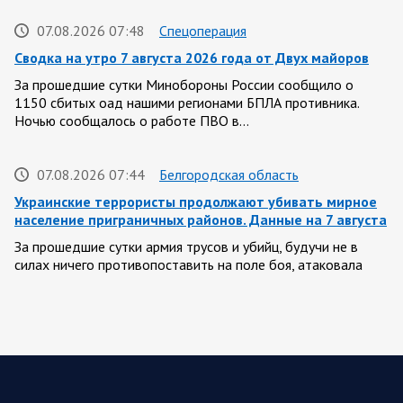
07.08.2026 07:48
Спецоперация
Сводка на утро 7 августа 2026 года от Двух майоров
За прошедшие сутки Минобороны России сообщило о
1150 сбитых оад нашими регионами БПЛА противника.
Ночью сообщалось о работе ПВО в…
07.08.2026 07:44
Белгородская область
Украинские террористы продолжают убивать мирное
население приграничных районов. Данные на 7 августа
За прошедшие сутки армия трусов и убийц, будучи не в
силах ничего противопоставить на поле боя, атаковала
гражданское население Брянской,…
07.08.2026 06:42
Курская область
Обстановка в Курском приграничье на утро 7 августа
2026 года