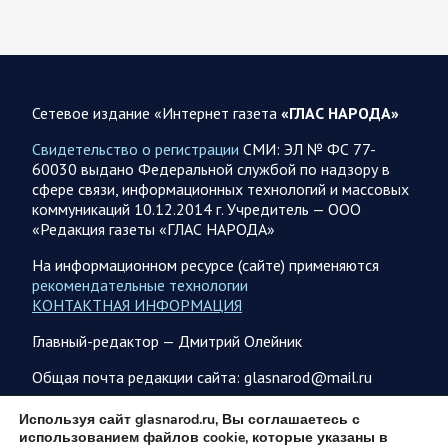
07.08.2026 09:56
Спецоперация
В ночь на 7 августа ВС РФ нанесли удары по военным
объектам в 6 областях Украины
Сетевое издание «Интернет газета
«ГЛАС НАРОДА»
Олег Царев сообщает: Мониторинг противника насчитал
Свидетельство о регистрации
СМИ: ЭЛ № ФС 77-
147 БПЛА, запущенных с территории России, из которых
60030 выдано Федеральной службой по надзору в
якобы «сбиты/подавлены» – 114. В Рени…
сфере связи, информационных технологий и массовых
коммуникаций 10.12.2014 г. Учредитель — ООО
«Редакция газеты «ГЛАС НАРОДА»
07.08.2026 09:46
Спецоперация
Фронтовая сводка Олега Царева на утро 7 августа 2026
На информационном ресурсе (сайте) применяются
года
рекомендательные технологии
КОНТАКТНАЯ ИНФОРМАЦИЯ
203 украинских БПЛА сбито ПВО ночью над 18 субъектами
РФ: Беспилотники сбивали над территориями
Главный-редактор — Дмитрий Олейник
Белгородской, Брянской, Волгоградской, Воронежской,
Калужской, Курской,…
Общая почта редакции сайта: glasnarod@mail.ru
ПОДПИСКА
Используя сайт glasnarod.ru, Вы соглашаетесь с
07.08.2026 07:48
Спецоперация
использованием файлов cookie, которые указаны в