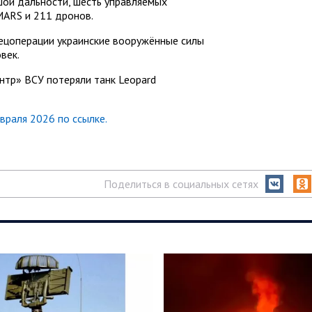
шой дальности, шесть управляемых
MARS и 211 дронов.
пецоперации украинские вооружённые силы
век.
нтр» ВСУ потеряли танк Leopard
раля 2026 по ссылке.
Поделиться в социальных сетях