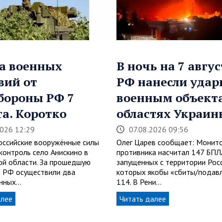
а военных
В ночь на 7 авгус
вий от
РФ нанесли удар
бороны РФ 7
военным объекта
та. Коротко
областях Украин
2026 12:29
07.08.2026 09:56
Российские вооружённые силы
Олег Царев сообщает: Монит
контроль село Анискино в
противника насчитал 147 БПЛ
ой области. За прошедшую
запущенных с территории Росс
 РФ осуществили два
которых якобы «сбиты/подав
анных…
114. В Рени…
алее
Читать далее