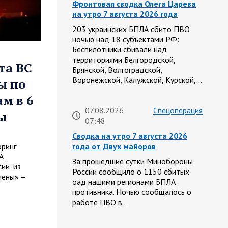
Фронтовая сводка Олега Царева
на утро 7 августа 2026 года
203 украинских БПЛА сбито ПВО
ночью над 18 субъектами РФ:
Беспилотники сбивали над
территориями Белгородской,
та ВС
Брянской, Волгоградской,
Воронежской, Калужской, Курской,…
ы по
м в 6
07.08.2026
Спецоперация
ы
07:48
Сводка на утро 7 августа 2026
года от Двух майоров
оринг
А,
За прошедшие сутки Минобороны
ии, из
России сообщило о 1150 сбитых
лены» –
оад нашими регионами БПЛА
противника. Ночью сообщалось о
работе ПВО в…