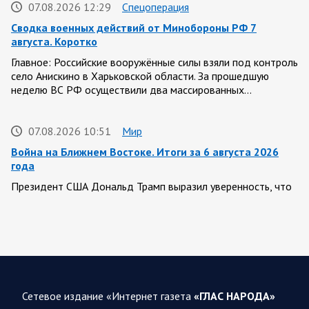
07.08.2026 12:29
Спецоперация
Сводка военных действий от Минобороны РФ 7
августа. Коротко
Главное: Российские вооружённые силы взяли под контроль
село Анискино в Харьковской области. За прошедшую
неделю ВС РФ осуществили два массированных…
07.08.2026 10:51
Мир
Война на Ближнем Востоке. Итоги за 6 августа 2026
года
Президент США Дональд Трамп выразил уверенность, что
война с Ираном скоро закончится. По его оценке, Тегеран
не сможет продолжать конфликт…
07.08.2026 09:56
Спецоперация
В ночь на 7 августа ВС РФ нанесли удары по военным
объектам в 6 областях Украины
Сетевое издание «Интернет газета
«ГЛАС НАРОДА»