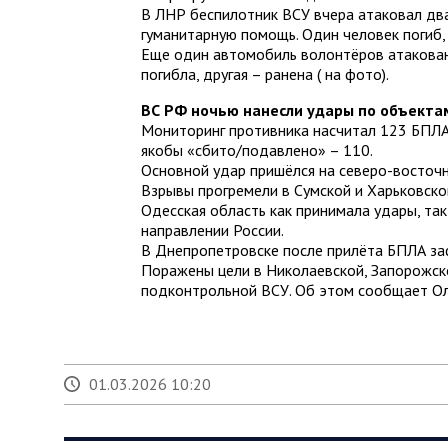
В ЛНР беспилотник ВСУ вчера атаковал дв
гуманитарную помощь. Один человек погиб,
Еще один автомобиль волонтёров атакован
погибла, другая – ранена ( на фото).
ВС РФ ночью нанесли удары по объектам
Мониторинг противника насчитал 123 БПЛА,
якобы «сбито/подавлено» – 110.
Основной удар пришёлся на северо-восточн
Взрывы прогремели в Сумской и Харьковской
Одесская область как принимала удары, та
направлении России.
В Днепропетровске после прилёта БПЛА з
Поражены цели в Николаевской, Запорожско
подконтрольной ВСУ. Об этом сообщает Ол
01.03.2026 10:20