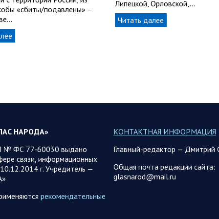
Липецкой, Орловской,…
кобы «сбиты/подавлены» –
еве…
Читать далее
алее
ЛАС НАРОДА»
КОНТАКТНАЯ ИНФОРМАЦИЯ
 № ФС 77-60030 выдано
Главный-редактор — Дмитрий 
фере связи, информационных
Общая почта редакции сайта:
10.12.2014 г. Учредитель —
glasnarod@mail.ru
А»
применяются
рекомендательные