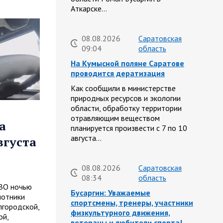
Аткарске…
08.08.2026
Саратовская
09:04
область
На Кумысной поляне Саратове
проводится дератизация
Как сообщили в министерстве
природных ресурсов и экологии
области, обработку территории
отравляющим веществом
а
планируется произвести с 7 по 10
августа…
вгуста
08.08.2026
Саратовская
08:34
область
ПВО ночью
Бусаргин: Уважаемые
лотники
спортсмены, тренеры, участники
лгородской,
физкультурного движения,
ой,
ветераны и любители спорта!