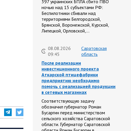
397 украинских БПЛА сбито ПВО
ночью над 15 субъектами РФ:
Беспилотники сбивали над
территориями Белгородской,
Брянской, Воронежской, Курской,
Липецкой, Орловской,…
08.08.2026
Саратовская
09:45
область
После реализации
инвестиционного проекта
Аткарской птицефабрики
предприятию необходимо
помочь с реализацией продукции
в сетевых магазинах
Соответствующую задачу
обозначил губернатор Роман
Бусаргин перед министерством
сельского хозяйства Саратовской
области. Губернатор Саратовской
области Роман Бусаргин в