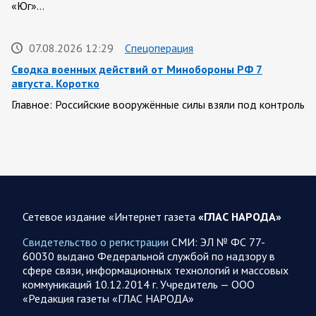
«Юг»…
07.08.2026 12:29
Спецоперация
Сводка военных действий от Минобороны РФ 7
августа. Коротко
Главное: Российские вооружённые силы взяли под контроль
село Анискино в Харьковской области. За прошедшую
неделю ВС РФ осуществили два массированных…
07.08.2026 10:51
Мир
Война на Ближнем Востоке. Итоги за 6 августа 2026
года
Сетевое издание «Интернет газета
«ГЛАС НАРОДА»
Президент США Дональд Трамп выразил уверенность, что
Свидетельство о регистрации
СМИ: ЭЛ № ФС 77-
война с Ираном скоро закончится. По его оценке, Тегеран
60030 выдано Федеральной службой по надзору в
не сможет продолжать конфликт…
сфере связи, информационных технологий и массовых
коммуникаций 10.12.2014 г. Учредитель — ООО
«Редакция газеты «ГЛАС НАРОДА»
07.08.2026 09:56
Спецоперация