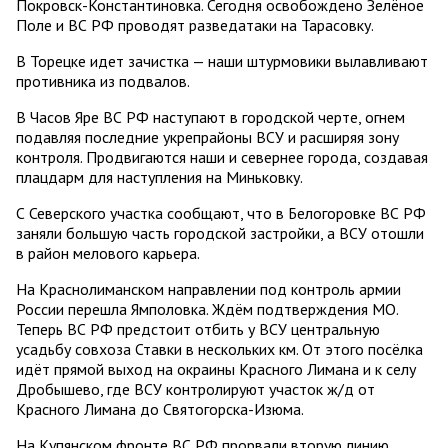
Покровск-Константиновка. Сегодня освобождено Зелёное
Поле и ВС РФ проводят разведатаки на Тарасовку.
В Торецке идет зачистка — наши штурмовики вылавливают
противника из подвалов.
В Часов Яре ВС РФ наступают в городской черте, огнем
подавляя последние укрепрайоны ВСУ и расширяя зону
контроля. Продвигаются наши и севернее города, создавая
плацдарм для наступления на Миньковку.
С Северского участка сообщают, что в Белогоровке ВС РФ
заняли большую часть городской застройки, а ВСУ отошли
в район мелового карьера.
На Краснолиманском направлении под контроль армии
России перешла Ямполовка. Ждём подтверждения МО.
Теперь ВС РФ предстоит отбить у ВСУ центральную
усадьбу совхоза Ставки в нескольких км. От этого посёлка
идёт прямой выход на окраины Красного Лимана и к селу
Дробышево, где ВСУ контролируют участок ж/д от
Красного Лимана до Святогорска-Изюма.
На Купянском фронте ВС РФ прорвали вторую линию