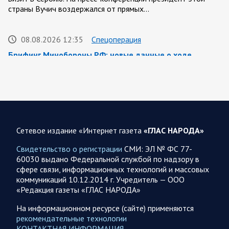
страны Вучич воздержался от прямых…
08.08.2026 12:35
Спецоперация
Брифинг Минобороны РФ: новые данные о ходе
спецоперации 8 августа 2026 года
Новую информацию о ходе проведения ВС РФ
специальной военной операции на 8 августа предоставили
представители группировок «Север», «Запад», «Центр»,
«Юг»…
Сетевое издание «Интернет газета
«ГЛАС НАРОДА»
08.08.2026 12:12
Спецоперация
Свидетельство о регистрации
СМИ: ЭЛ № ФС 77-
Сводка военных действий от Минобороны РФ 8
60030 выдано Федеральной службой по надзору в
августа. Коротко
сфере связи, информационных технологий и массовых
коммуникаций 10.12.2014 г. Учредитель — ООО
Группировка войск «Север» взяла под контроль населенный
«Редакция газеты «ГЛАС НАРОДА»
пункт Ивановка в Харьковской области. Российские
вооруженные силы за последние сутки поразили…
На информационном ресурсе (сайте) применяются
рекомендательные технологии
КОНТАКТНАЯ ИНФОРМАЦИЯ