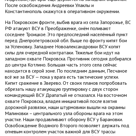
После освобождения Андреевки Улаклы и
Константинополь окажутся в оперативном окружении.
На Покровском фронте, выбив врага из села Запорожье, ВС
РФ атакуют ВСУ в Преображенке, онём поливают
соседнее Троицкое. Это предпоследний населённый пункт
перед Днепропетровской обл. Выше по фронту кипят бои
за Успеновку. Западнее Новоалександровки ВСУ копят
силы для очередной контратаки. Тяжелые бои идут на
западном охвате Покровска. Противник сегодня добирался
до центра Котлино. Большая часть этого села сейчас
находится в серой зоне. По последним данным, Песчаное
всё же за ВСУ — пока у врага есть тактические успехи.
Кипит сражение в Зверево. От своих планов попробовать
обрезать нашу атакующую группировку с двух сторон
командующий ВСУ Драпатый не отказался. На восточном
охвате Покровска, владея инициативой после взятия
дорожной развязки, наши штурмовики вышли на окраины
Малиновки – центрального узла обороны врага на этом
участке. Наши продавливают оборону ВСУ у Барановки.
Освобождение Водяного Второго позволяет держать под
огневым контролем участок важной для ВСУ трассы