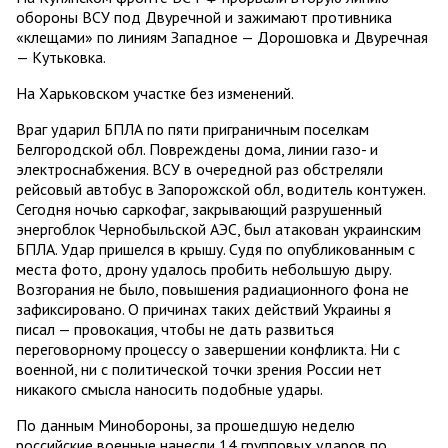
обороны ВСУ под Двуречной и зажимают противника
«клещами» по линиям Западное — Дорошовка и Двуречная
— Кутьковка.
На Харьковском участке без изменений.
Враг ударил БПЛА по пяти приграничным поселкам
Белгородской обл. Повреждены дома, линии газо- и
электроснабжения. ВСУ в очередной раз обстреляли
рейсовый автобус в Запорожской обл, водитель контужен.
Сегодня ночью саркофаг, закрывающий разрушенный
энергоблок Чернобыльской АЭС, был атакован украинским
БПЛА. Удар пришелся в крышу. Судя по опубликованным с
места фото, дрону удалось пробить небольшую дыру.
Возгорания не было, повышения радиационного фона не
зафиксировано. О причинах таких действий Украины я
писал — провокация, чтобы не дать развиться
переговорному процессу о завершении конфликта. Ни с
военной, ни с политической точки зрения России нет
никакого смысла наносить подобные удары.
По данным Минобороны, за прошедшую неделю
российские военные нанесли 14 групповых ударов по