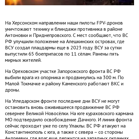
На Херсонском направлении наши пилоты FPV-дронов
уничтожают технику и блиндажи противника в районе
Антоновки и Приднепровского. С мест сообщают, что ВС
РФ улучшили положение на Алешкинских островах, где
ВСУ создал плацдармы еще в 2023 году. ВСУ за сутки
выпустили 65 боеприпасов по 11 сёлам. Ранены пять
мирных жителей.
На Ореховском участке Запорожского фронта ВС РФ
выбили врага из опорника и продвинулись на 300 м. По
Малой Токмачке и району Каменского работают ВКС и
дроны.
На Угледарском фронте последние дни ВСУ не могут
остановить вновь оживившееся продвижение ВС РФ
севернее Великой Новосёлки. На юге кураховского кармана
МО подтвердило освобождение Дачного. И линия фронта
сейчас проходит уже по селу Улаклы. ВС РФ атакуют на
Константинополь с юга, а также с севера – со стороны
Андреевки, где враг еще держится на западных окраинах.