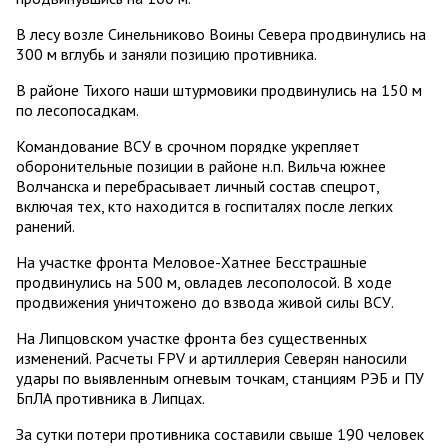
В лесу возле Синельниково Воины Севера продвинулись на
300 м вглубь и заняли позицию противника.
В районе Тихого наши штурмовики продвинулись на 150 м
по лесопосадкам.
Командование ВСУ в срочном порядке укрепляет
оборонительные позиции в районе н.п. Вильча южнее
Волчанска и перебрасывает личный состав спецрот,
включая тех, кто находится в госпиталях после легких
ранений.
На участке фронта Меловое-Хатнее Бесстрашные
продвинулись на 500 м, овладев лесополосой. В ходе
продвижения уничтожено до взвода живой силы ВСУ.
На Липцовском участке фронта без существенных
изменений. Расчеты FPV и артиллерия Северян наносили
удары по выявленным огневым точкам, станциям РЭБ и ПУ
БпЛА противника в Липцах.
За сутки потери противника составили свыше 190 человек