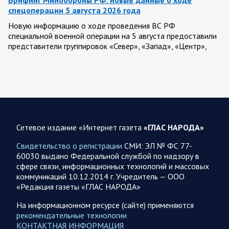
спецоперации 5 августа 2026 года
Новую информацию о ходе проведения ВС РФ
специальной военной операции на 5 августа предоставили
представители группировок «Север», «Запад», «Центр»,
«Юг»…
05.08.2026 13:11
Спецоперация
Сводка военных действий от Минобороны РФ 5
августа. Коротко
Сетевое издание «Интернет газета
«ГЛАС НАРОДА»
Вооружённые силы РФ освободили населённый пункт
Зарница в Запорожской области. Воинские части
Свидетельство о регистрации
СМИ: ЭЛ № ФС 77-
группировки «Север» взяли под контроль Рыжевку в…
60030 выдано Федеральной службой по надзору в
сфере связи, информационных технологий и массовых
коммуникаций 10.12.2014 г. Учредитель — ООО
05.08.2026 12:51
Власть
«Редакция газеты «ГЛАС НАРОДА»
Путин проводит встречу с руководством Министерства
обороны России. Главное
На информационном ресурсе (сайте) применяются
рекомендательные технологии
Главное: Все службы тыла Минобороны объединяются под
КОНТАКТНАЯ ИНФОРМАЦИЯ