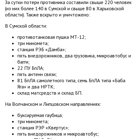
За сутки потери противника составили свыше 220 человек
(из них более 140 в Сумской и свыше 80 в Харьковской
области). Также вскрыто и уничтожено:
В Сумской области:
противотанковая пушка МТ-12;
три миномета;
станция РЭБ «Дамба»;
пять внедорожников, два грузовика, микроавтобус и
багги;
22 ПУ БпЛА;
пять антенн связи;
81 БпЛА самолетного типа, семь БпЛА типа «Баба
Яга» и два НРТК;
склад матсредств и склад БП.
На Волчанском и Липцовском направлениях:
буксируемая гаубица;
три миномета;
станция РЭР «Квертус»;
пять внедорожников и микроавтобус;