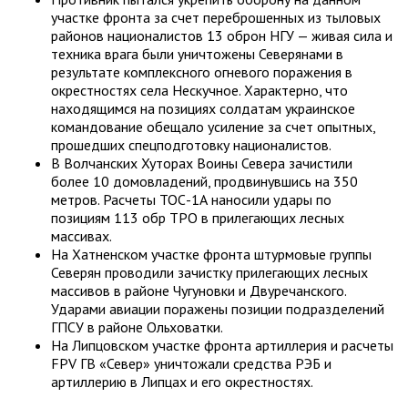
участке фронта за счет переброшенных из тыловых
районов националистов 13 оброн НГУ — живая сила и
техника врага были уничтожены Северянами в
результате комплексного огневого поражения в
окрестностях села Нескучное. Характерно, что
находящимся на позициях солдатам украинское
командование обещало усиление за счет опытных,
прошедших спецподготовку националистов.
В Волчанских Хуторах Воины Севера зачистили
более 10 домовладений, продвинувшись на 350
метров. Расчеты ТОС-1А наносили удары по
позициям 113 обр ТРО в прилегающих лесных
массивах.
На Хатненском участке фронта штурмовые группы
Северян проводили зачистку прилегающих лесных
массивов в районе Чугуновки и Двуречанского.
Ударами авиации поражены позиции подразделений
ГПСУ в районе Ольховатки.
На Липцовском участке фронта артиллерия и расчеты
FPV ГВ «Север» уничтожали средства РЭБ и
артиллерию в Липцах и его окрестностях.