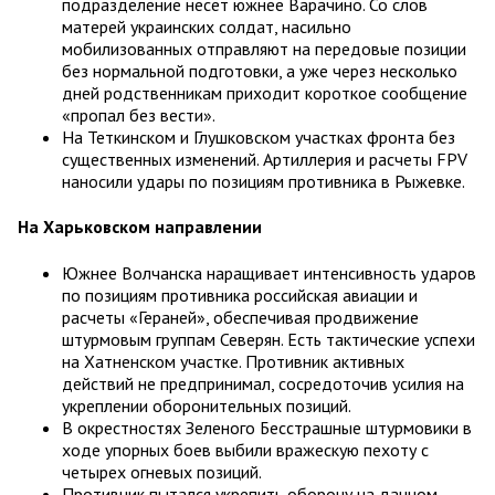
подразделение несет южнее Варачино. Со слов
матерей украинских солдат, насильно
мобилизованных отправляют на передовые позиции
без нормальной подготовки, а уже через несколько
дней родственникам приходит короткое сообщение
«пропал без вести».
На Теткинском и Глушковском участках фронта без
существенных изменений. Артиллерия и расчеты FPV
наносили удары по позициям противника в Рыжевке.
На Харьковском направлении
Южнее Волчанска наращивает интенсивность ударов
по позициям противника российская авиации и
расчеты «Гераней», обеспечивая продвижение
штурмовым группам Северян. Есть тактические успехи
на Хатненском участке. Противник активных
действий не предпринимал, сосредоточив усилия на
укреплении оборонительных позиций.
В окрестностях Зеленого Бесстрашные штурмовики в
ходе упорных боев выбили вражескую пехоту с
четырех огневых позиций.
Противник пытался укрепить оборону на данном