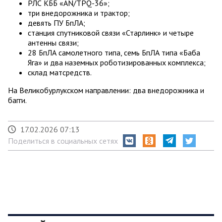
РЛС КББ «AN/TPQ-36»;
три внедорожника и трактор;
девять ПУ БпЛА;
станция спутниковой связи «Старлинк» и четыре
антенны связи;
28 БпЛА самолетного типа, семь БпЛА типа «Баба
Яга» и два наземных роботизированных комплекса;
склад матсредств.
На Великобурлукском направлении: два внедорожника и
багги.
17.02.2026 07:13
Поделиться в социальных сетях