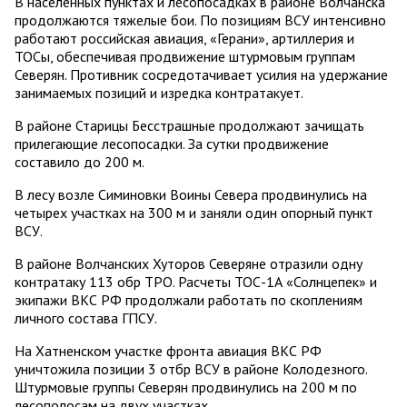
В населенных пунктах и лесопосадках в районе Волчанска
продолжаются тяжелые бои. По позициям ВСУ интенсивно
работают российская авиация, «Герани», артиллерия и
ТОСы, обеспечивая продвижение штурмовым группам
Северян. Противник сосредотачивает усилия на удержание
занимаемых позиций и изредка контратакует.
В районе Старицы Бесстрашные продолжают зачищать
прилегающие лесопосадки. За сутки продвижение
составило до 200 м.
В лесу возле Симиновки Воины Севера продвинулись на
четырех участках на 300 м и заняли один опорный пункт
ВСУ.
В районе Волчанских Хуторов Северяне отразили одну
контратаку 113 обр ТРО. Расчеты ТОС-1А «Солнцепек» и
экипажи ВКС РФ продолжали работать по скоплениям
личного состава ГПСУ.
На Хатненском участке фронта авиация ВКС РФ
уничтожила позиции 3 отбр ВСУ в районе Колодезного.
Штурмовые группы Северян продвинулись на 200 м по
лесополосам на двух участках.