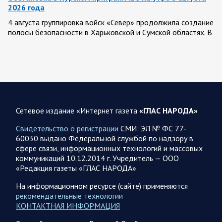
2026 года
4 августа группировка войск «Север» продолжила создание
полосы безопасности в Харьковской и Сумской областях. В
Черниговской области усилились рейды…
04 АВГУСТА
Сетевое издание «Интернет газета
«ГЛАС НАРОДА»
04.08.2026 21:38
Украина
Свидетельство о регистрации
СМИ: ЭЛ № ФС 77-
Олег Царев об Украине к исходу 4 августа 2026 года
60030 выдано Федеральной службой по надзору в
сфере связи, информационных технологий и массовых
Зеленский уволил Стефанишину с должности посла в США,
коммуникаций 10.12.2014 г. Учредитель — ООО
хотя всего три дня назад она утверждала на пресс-
«Редакция газеты «ГЛАС НАРОДА»
конференции, что Зеленский не…
На информационном ресурсе (сайте) применяются
рекомендательные технологии
04.08.2026 21:32
Спецоперация
КОНТАКТНАЯ ИНФОРМАЦИЯ
Фронтовая сводка Олега Царева на вечер 4 августа