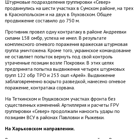
Штурмовые подразделения группировки «Север»
продвинулись на шести участках в Сумском районе, на трех
в Краснопольском и на двух в Глуховском. Общее
продвижение составило до 750 м.
Противник провел одну контратаку в районе Андреевки
силами 158 омбр, успеха не имел. В результате
комплексного огневого поражения вражеская штурмовая
группа уничтожена. Кроме того, украинское командование
не оставляет попыток вернуть под свой контроль
утраченные позиции возле Покровки. В этих целях
предпринята попытка выдвижения четырех штурмовых
групп 122 обр ТРО и 253 ошп «Арей». Выдвижение
заблаговременно вскрыто разведкой, нанесено огневое
поражение, контратака сорвана.
На Теткинском и Глушковском участках фронта без
существенных изменений. Артиллерия и расчеты FPV
группировки «Север» продолжали наносить удары по
позициям ВСУ в районах Павловки и Рыжевки.
На Харьковском направлении.