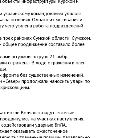
я объекты инфраструктуры Курской и
ки украинскому командованию удалось
ва на позициях. Однако их мотивация и
у чего усилена работа подразделений
 трех районах Сумской области: Сумском,
тки общее продвижение составило более
илами штурмовых групп 21 омбр.
ки отражены. В ходе отражения в плен
ды.
х фронта без существенных изменений.
ки «Север» продолжали наносить удары по
скрисковщины.
вах возле Волчанска идут тяжелые
продвинулись на участках наступления,
о содействовали ударные БпЛА,
олжает оказывать ожесточенное
вернуть утраченные позиции, параллельно