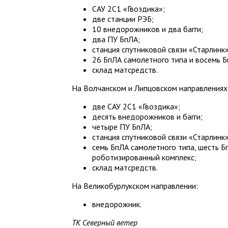
САУ 2С1 «Гвоздика»;
две станции РЭБ;
10 внедорожников и два багги;
два ПУ БпЛА;
станция спутниковой связи «Старлинк»
26 БпЛА самолетного типа и восемь Б
склад матсредств.
На Волчанском и Липцовском направлениях
две САУ 2С1 «Гвоздика»;
десять внедорожников и багги;
четыре ПУ БпЛА;
станция спутниковой связи «Старлинк»
семь БпЛА самолетного типа, шесть Б
роботизированный комплекс;
склад матсредств.
На Великобурлукском направлении:
внедорожник.
ТК Северный ветер