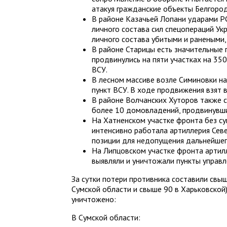
атакуя гражданские объекты Белгород
В районе Казачьей Лопани ударами Р
личного состава сил спецопераций Ук
личного состава убитыми и ранеными,
В районе Старицы есть значительные
продвинулись на пяти участках на 35
ВСУ.
В лесном массиве возле Симиновки н
пункт ВСУ. В ходе продвижения взят 
В районе Волчанских Хуторов также с
более 10 домовладений, продвинувши
На Хатненском участке фронта без с
интенсивно работала артиллерия Сев
позиции для недопущения дальнейшег
На Липцовском участке фронта артилл
выявляли и уничтожали пункты управл
За сутки потери противника составили свыш
Сумской области и свыше 90 в Харьковской),
уничтожено:
В Сумской области: