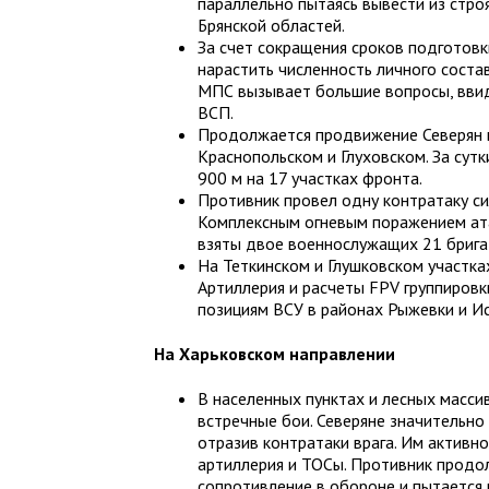
параллельно пытаясь вывести из стро
Брянской областей.
За счет сокращения сроков подготов
нарастить численность личного соста
МПС вызывает большие вопросы, ввид
ВСП.
Продолжается продвижение Северян в
Краснопольском и Глуховском. За су
900 м на 17 участках фронта.
Противник провел одну контратаку с
Комплексным огневым поражением ата
взяты двое военнослужащих 21 брига
На Теткинском и Глушковском участка
Артиллерия и расчеты FPV группиров
позициям ВСУ в районах Рыжевки и И
На Харьковском направлении
В населенных пунктах и лесных масси
встречные бои. Северяне значительно 
отразив контратаки врага. Им активн
артиллерия и ТОСы. Противник прод
сопротивление в обороне и пытается 