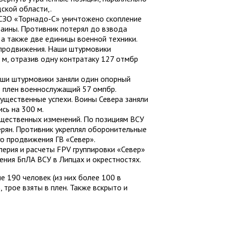
ской области,.
СЗО «Торнадо-С» уничтожено скопление
раины. Противник потерял до взвода
 а также две единицы военной техники.
 продвижения. Наши штурмовики
0 м, отразив одну контратаку 127 отмбр
аши штурмовики заняли один опорный
в плен военнослужащий 57 омпбр.
ущественные успехи. Воины Севера заняли
сь на 300 м.
ущественных изменений. По позициям ВСУ
ерян. Противник укреплял оборонительные
о продвижения ГВ «Север».
ерия и расчеты FPV группировки «Север»
ения БпЛА ВСУ в Липцах и окрестностях.
е 190 человек (из них более 100 в
 трое взяты в плен. Также вскрыто и