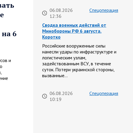
вать
06.08.2026
Спецоперация
е
12:36
Сводка военных действий от
Минобороны РФ 6 августа.
 на 6
Коротко
Российские вооруженные силы
нанесли удары по инфраструктуре и
логистическим узлам,
сов и
задействованным ВСУ, в течение
го
суток. Потери украинской стороны,
,
вызванные…
ение
06.08.2026
Спецоперация
10:19
Фронтовая сводка Олега Царева
на утро 5 августа 2026 года
За ночь силами ПВО перехвачены и
уничтожены 605 украинских БПЛА: