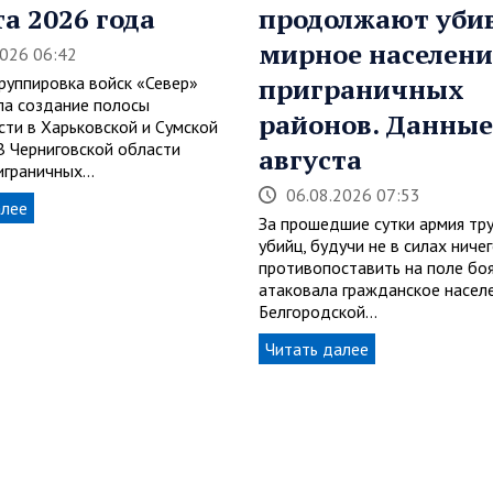
та 2026 года
продолжают уби
мирное населени
2026 06:42
группировка войск «Север»
приграничных
а создание полосы
районов. Данные
сти в Харьковской и Сумской
 В Черниговской области
августа
играничных…
06.08.2026 07:53
алее
За прошедшие сутки армия тру
убийц, будучи не в силах ниче
противопоставить на поле боя
атаковала гражданское насел
Белгородской…
Читать далее