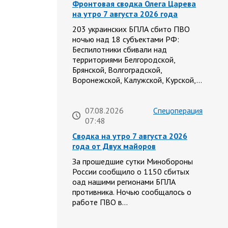
Фронтовая сводка Олега Царева
на утро 7 августа 2026 года
203 украинских БПЛА сбито ПВО
ночью над 18 субъектами РФ:
Беспилотники сбивали над
территориями Белгородской,
Брянской, Волгоградской,
Воронежской, Калужской, Курской,…
07.08.2026
Спецоперация
07:48
Сводка на утро 7 августа 2026
года от Двух майоров
За прошедшие сутки Минобороны
России сообщило о 1150 сбитых
оад нашими регионами БПЛА
противника. Ночью сообщалось о
работе ПВО в…