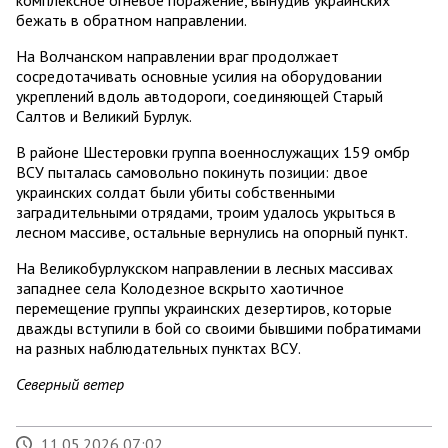
комплексное огневое поражение, вынудив украинских
бежать в обратном направлении.
На Волчанском направлении враг продолжает
сосредотачивать основные усилия на оборудовании
укреплений вдоль автодороги, соединяющей Старый
Салтов и Великий Бурлук.
В районе Шестеровки группа военнослужащих 159 омбр
ВСУ пыталась самовольно покинуть позиции: двое
украинских солдат были убиты собственными
заградительными отрядами, троим удалось укрыться в
лесном массиве, остальные вернулись на опорный пункт.
На Великобурлукском направлении в лесных массивах
западнее села Колодезное вскрыто хаотичное
перемещение группы украинских дезертиров, которые
дважды вступили в бой со своими бывшими побратимами
на разных наблюдательных пунктах ВСУ.
Северный ветер
11.05.2026 07:02