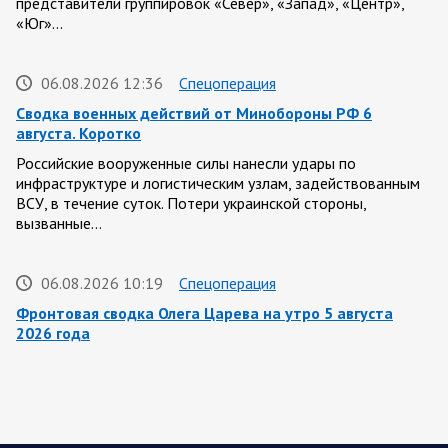
представители группировок «Север», «Запад», «Центр»,
«Юг»…
06.08.2026 12:36
Спецоперация
Сводка военных действий от Минобороны РФ 6
августа. Коротко
Российские вооруженные силы нанесли удары по
инфраструктуре и логистическим узлам, задействованным
ВСУ, в течение суток. Потери украинской стороны,
вызванные…
06.08.2026 10:19
Спецоперация
Фронтовая сводка Олега Царева на утро 5 августа
2026 года
За ночь силами ПВО перехвачены и уничтожены 605
украинских БПЛА: БПЛА сбивали над территориями
Белгородской, Брянской, Владимирской, Воронежской,
Калужской, Курской,…