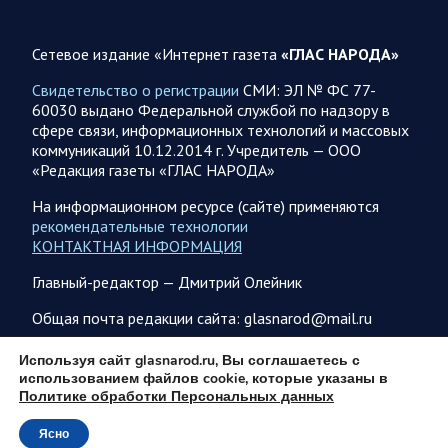
06.08.2026 07:53
Белгородская область
Сетевое издание «Интернет газета
«ГЛАС НАРОДА»
Украинские террористы продолжают убивать мирное
население приграничных районов. Данные на 6 августа
Свидетельство о регистрации
СМИ: ЭЛ № ФС 77-
60030 выдано Федеральной службой по надзору в
За прошедшие сутки армия трусов и убийц, будучи не в
сфере связи, информационных технологий и массовых
силах ничего противопоставить на поле боя, атаковала
коммуникаций 10.12.2014 г. Учредитель — ООО
гражданское население Белгородской…
«Редакция газеты «ГЛАС НАРОДА»
На информационном ресурсе (сайте) применяются
06.08.2026 07:49
Спецоперация
рекомендательные технологии
Сводка на утро 6 августа 2026 года от Двух майоров
КОНТАКТНАЯ ИНФОРМАЦИЯ
В Ярославле после налета перекрыто движение по
Главный-редактор — Дмитрий Олейник
Московскому проспекту, изменена работы общественного
транспорта. Судя по записям с кналов противника, его…
Общая почта редакции сайта: glasnarod@mail.ru
ПОДПИСКА
Используя сайт glasnarod.ru, Вы соглашаетесь с
06.08.2026 07:46
Курская область
использованием файлов cookie, которые указаны в
Политике обработки Персональных данных
Обстановка в Курском приграничье на утро 6 августа
2026 года
Ясно
© 2013 - 2026